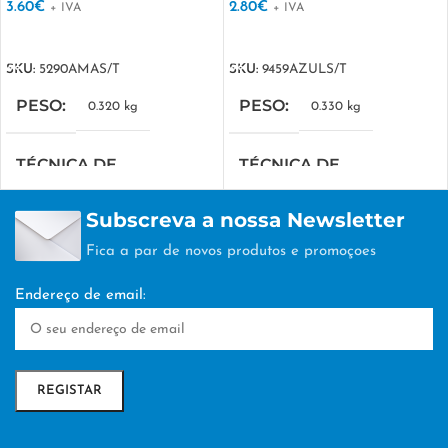
3.60
€
2.80
€
+ IVA
+ IVA
VER OPÇÕES
VER OPÇÕES
SKU:
5290AMAS/T
SKU:
9459AZULS/T
PESO
PESO
0.320 kg
0.330 kg
TÉCNICA DE
TÉCNICA DE
PERSONALIZAÇÃO
PERSONALIZAÇÃO
Subscreva a nossa Newsletter
DTF/Serigrafia
DTF/Serigrafia
Fica a par de novos produtos e promoçoes
Endereço de email: