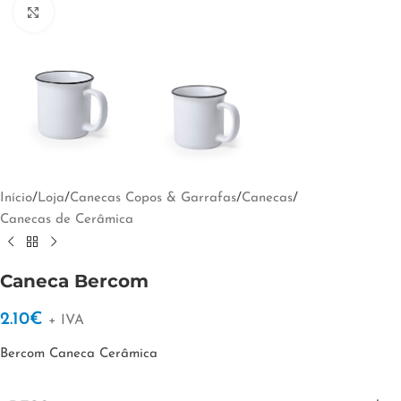
Clique para ampliar
Início
/
Loja
/
Canecas Copos & Garrafas
/
Canecas
/
Canecas de Cerâmica
Caneca Bercom
2.10
€
+ IVA
Bercom Caneca Cerâmica