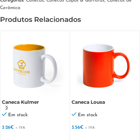
Categorias:
Canecas
,
Canecas Copos & Garrafas
,
Canecas de
Cerâmica
Produtos Relacionados
Caneca Kulmer
Caneca Lousa
Em stock
Em stock
3.26
€
3.56
€
+ IVA
+ IVA
VER OPÇÕES
VER OPÇÕES