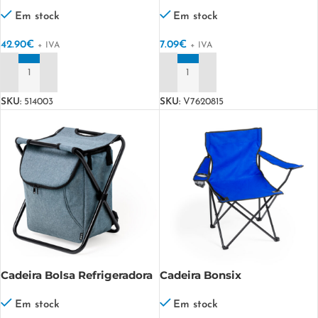
Sortino
Lagoa GRS
Em stock
Em stock
42.90
€
7.09
€
+ IVA
+ IVA
ADICIONAR
ADICIONAR
SKU:
514003
SKU:
V7620815
Cadeira Bolsa Refrigeradora
Cadeira Bonsix
Sagan
Em stock
Em stock