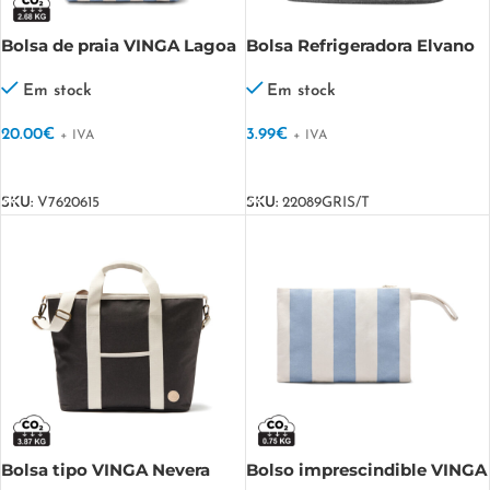
Bolsa de praia VINGA Lagoa
Bolsa Refrigeradora Elvano
GRS
Em stock
Em stock
20.00
€
3.99
€
+ IVA
+ IVA
VER OPÇÕES
VER OPÇÕES
SKU:
V7620615
SKU:
22089GRIS/T
Bolsa tipo VINGA Nevera
Bolso imprescindible VINGA