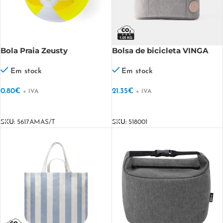
Bola Praia Zeusty
Bolsa de bicicleta VINGA
Sortino
Em stock
Em stock
0.80
€
21.35
€
+ IVA
+ IVA
VER OPÇÕES
VER OPÇÕES
SKU:
5617AMAS/T
SKU:
518001