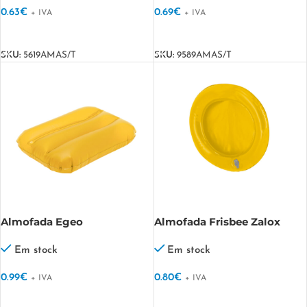
0.63
€
0.69
€
+ IVA
+ IVA
VER OPÇÕES
VER OPÇÕES
SKU:
5619AMAS/T
SKU:
9589AMAS/T
Almofada Egeo
Almofada Frisbee Zalox
Em stock
Em stock
0.99
€
0.80
€
+ IVA
+ IVA
VER OPÇÕES
VER OPÇÕES