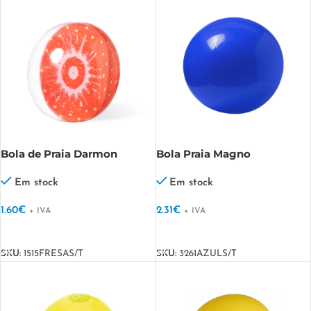
Bola de Praia Darmon
Bola Praia Magno
Em stock
Em stock
1.60
€
2.31
€
+ IVA
+ IVA
VER OPÇÕES
VER OPÇÕES
SKU:
1515FRESAS/T
SKU:
3261AZULS/T