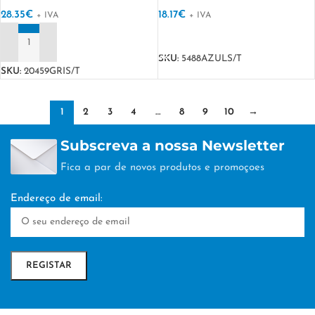
28.35
€
18.17
€
+ IVA
+ IVA
VER OPÇÕES
ADICIONAR
SKU:
5488AZULS/T
SKU:
20459GRIS/T
1
2
3
4
…
8
9
10
→
Subscreva a nossa Newsletter
Fica a par de novos produtos e promoçoes
Endereço de email: