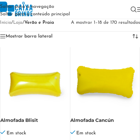
Saltar para a navegação
Saltar para o conteúdo principal
Início
/
Loja
/
Verão e Praia
A mostrar 1–18 de 170 resultados
Mostrar barra lateral
Almofada Blisit
Almofada Cancún
Em stock
Em stock