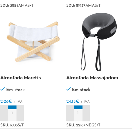
SKU:
3254AMAS/T
SKU:
21937AMAS/T
Almofada Maretis
Almofada Massajadora
Fontex
Em stock
Em stock
2.06
€
24.15
€
+ IVA
+ IVA
ADICIONAR
ADICIONAR
SKU:
1608S/T
SKU:
22167NEGS/T