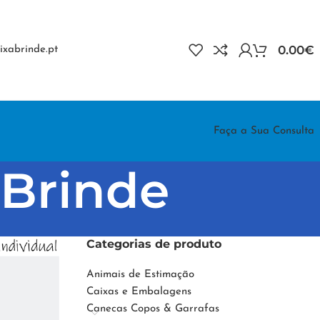
0.00
€
xabrinde.pt
Faça a Sua Consulta
aBrinde
Categorias de produto
Animais de Estimação
Caixas e Embalagens
Canecas Copos & Garrafas