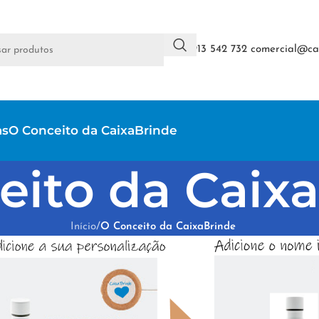
+351 913 542 732
comercial@cai
as
O Conceito da CaixaBrinde
eito da Caix
Início
/
O Conceito da CaixaBrinde