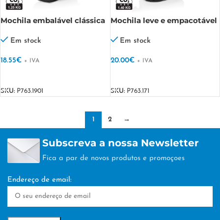
Mochila embalável clássica
Mochila leve e empacotável
Dillon AWARE™ RPET
Dillon AWARE™ RPET
Em stock
Em stock
18.55
€
20.00
€
+ IVA
+ IVA
VER OPÇÕES
VER OPÇÕES
SKU:
P763.1901
SKU:
P763.171
1
2
→
Subscreva a nossa Newsletter
Fica a par de novos produtos e promoçoes
Endereço de email: