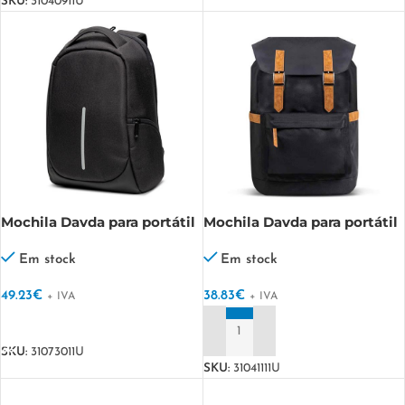
SKU:
31040911U
Mochila Davda para portátil
Mochila Davda para portátil
15,6´´, nylon Safback
15,6´´, RPET Nox Backpack
Em stock
Em stock
49.23
€
38.83
€
+ IVA
+ IVA
VER OPÇÕES
ADICIONAR
SKU:
31073011U
SKU:
31041111U