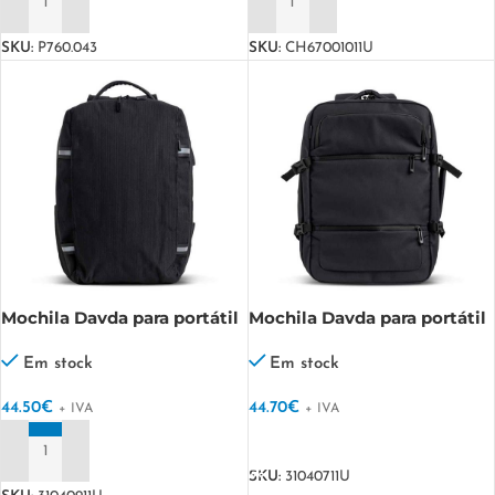
ADICIONAR
ADICIONAR
SKU:
P760.043
SKU:
CH67001011U
Mochila Davda para portátil
Mochila Davda para portátil
15,6´´, bambu jacquard
15,6´´, expansível, PU
Azores
Expandis
Em stock
Em stock
44.50
€
44.70
€
+ IVA
+ IVA
VER OPÇÕES
ADICIONAR
SKU:
31040711U