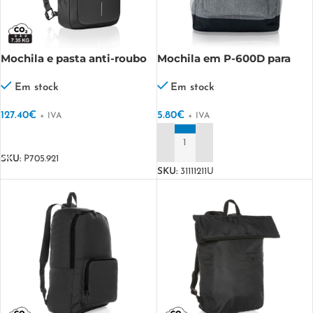
Mochila e pasta anti-roubo
Mochila em P-600D para
Bobby Bizz 2.0
portátil 13" Millennial
Em stock
Em stock
127.40
€
5.80
€
+ IVA
+ IVA
VER OPÇÕES
ADICIONAR
SKU:
P705.921
SKU:
31111211U