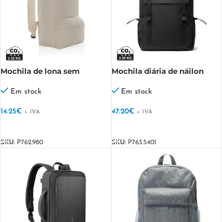
Mochila de lona sem
Mochila diária de náilon
tingimento Impact Aware™
reciclado KENTO URBAN
285 g/m²
RCS
Em stock
Em stock
14.25
€
47.20
€
+ IVA
+ IVA
VER OPÇÕES
VER OPÇÕES
SKU:
P762.980
SKU:
P763.5401