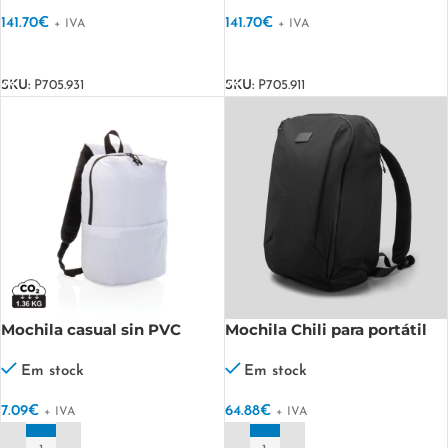
141.70
€
141.70
€
+ IVA
+ IVA
VER OPÇÕES
VER OPÇÕES
SKU:
P705.931
SKU:
P705.911
Mochila casual sin PVC
Mochila Chili para portátil
15,6´´, RPET NAIA
Em stock
Em stock
7.09
€
64.88
€
+ IVA
+ IVA