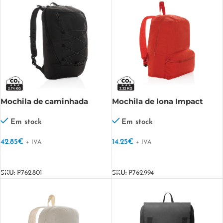
Mochila de caminhada
Mochila de lona Impact
Impact AWARE™ 18L
Aware™ de 285 g/m²
Em stock
Em stock
42.85
€
14.25
€
+ IVA
+ IVA
VER OPÇÕES
VER OPÇÕES
SKU:
P762.801
SKU:
P762.994