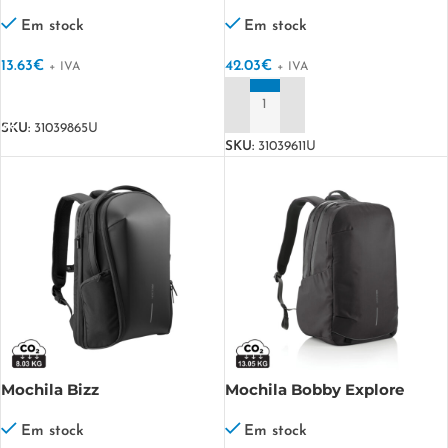
RPET para portátil 15,6"
tarpaulin para portátil com
Ecoback
detalhes refletores Be-dry
Em stock
Em stock
13.63
€
42.03
€
+ IVA
+ IVA
VER OPÇÕES
ADICIONAR
SKU:
31039865U
SKU:
31039611U
Mochila Bizz
Mochila Bobby Explore
Em stock
Em stock