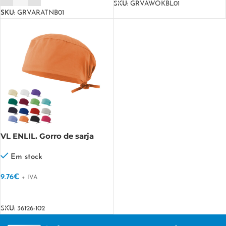
SKU:
GRVAWOKBL01
SKU:
GRVARATNB01
VL ENLIL. Gorro de sarja
sanitário (190g/m²), em
algodão (35%) e poliéster
Em stock
(65%)
9.76
€
+ IVA
VER OPÇÕES
SKU:
36126-102