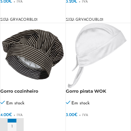
5.00
€
3.20
€
+ IVA
+ IVA
VER OPÇÕES
VER OPÇÕES
SKU:
GRVACORBL01
SKU:
GRVACOUBL01
Gorro cozinheiro
Gorro pirata WOK
RATATOUILLE
Em stock
Em stock
4.00
€
3.00
€
+ IVA
+ IVA
VER OPÇÕES
ADICIONAR