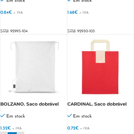
(100% rPET)
Em stock
Em stock
0.84
€
1.68
€
+ IVA
+ IVA
VER OPÇÕES
VER OPÇÕES
SKU:
92993-104
SKU:
92930-103
BOLZANO. Saco dobrável
CARDINAL. Saco dobrável
em malha e 190T poliéster
reciclado (100% rPET)
Em stock
Em stock
1.32
€
0.72
€
+ IVA
+ IVA