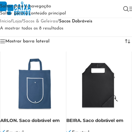
Saltar para a navegação
Saltar para o conteúdo principal
Início
/
Loja
/
Sacos & Geleiras
/
Sacos Dobráveis
A mostrar todos os 8 resultados
Mostrar barra lateral
ARLON. Saco dobrável em
BEIRA. Saco dobrável em
non-woven (80 g/m²)
190T poliéster reciclado