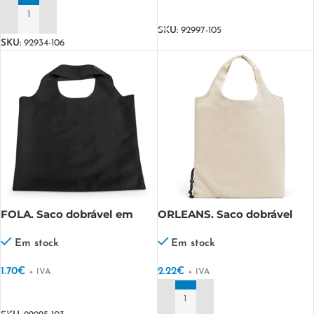
VER OPÇÕES
ADICIONAR
SKU:
92997-105
SKU:
92934-106
FOLA. Saco dobrável em
ORLEANS. Saco dobrável
poliéster 190T
100% de algodão (100 g/m²)
Em stock
Em stock
1.70
€
2.22
€
+ IVA
+ IVA
VER OPÇÕES
ADICIONAR