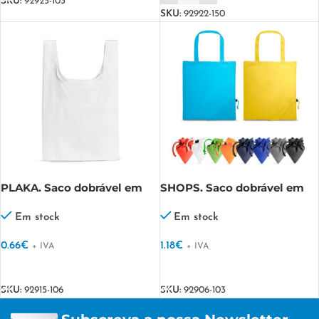
SKU:
92925-103
SKU:
92922-150
PLAKA. Saco dobrável em
SHOPS. Saco dobrável em
210D
190T
Em stock
Em stock
0.66
€
1.18
€
+ IVA
+ IVA
VER OPÇÕES
VER OPÇÕES
SKU:
92915-106
SKU:
92906-103