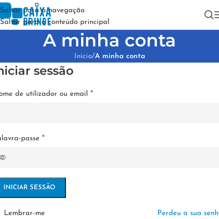
Saltar para a navegação
Saltar para o conteúdo principal
A minha conta
Início
/
A minha conta
niciar sessão
*
me de utilizador ou email
*
alavra-passe
INICIAR SESSÃO
Lembrar-me
Perdeu a sua sen