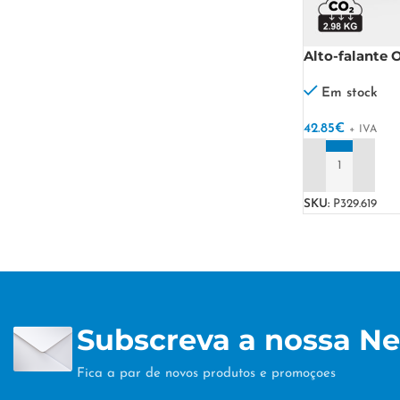
Alto-falante 
reciclado e c
Em stock
42.85
€
+ IVA
ADICIONAR
SKU:
P329.619
Subscreva a nossa Ne
Fica a par de novos produtos e promoçoes