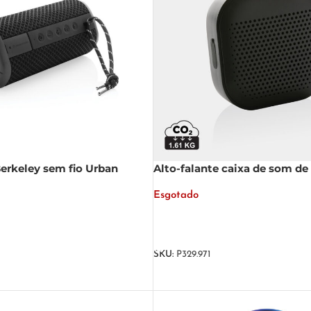
Berkeley sem fio Urban
Alto-falante caixa de som de 
reciclado RCS 3W
Esgotado
LER MAIS
SKU:
P329.971