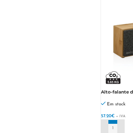
Alto-falante
10W
Em stock
57.20
€
+ IVA
ADICIONAR