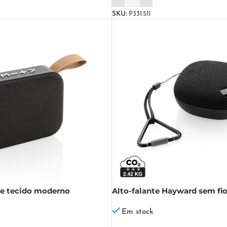
SKU:
P331.511
de tecido moderno
Alto-falante Hayward sem fi
Vitamin IPX7
Em stock