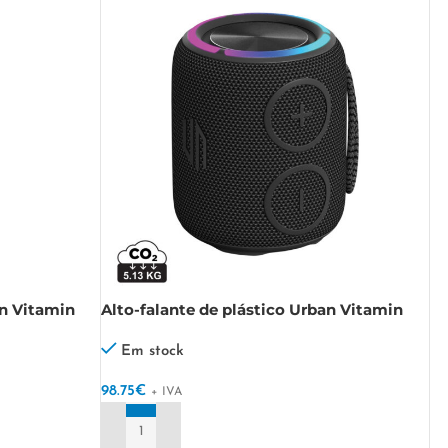
an Vitamin
Alto-falante de plástico Urban Vitamin
Palmdale RCS 16W IPX7
Em stock
98.75
€
+ IVA
ADICIONAR