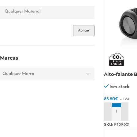
Aplicar
Marcas
Alto-falante 
Qualquer Marca
Vitamin IPX7
Em stock
85.80
€
+ IVA
ADICIONAR
SKU:
P329.901