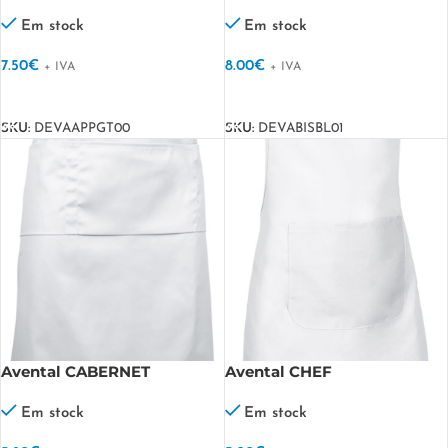
Em stock
Em stock
7.50
€
8.00
€
+ IVA
+ IVA
VER OPÇÕES
VER OPÇÕES
SKU:
DEVAAPPGT00
SKU:
DEVABISBL01
Avental CABERNET
Avental CHEF
Em stock
Em stock