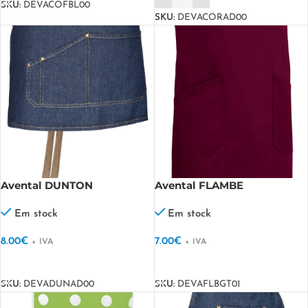
SKU:
DEVACOFBL00
SKU:
DEVACORAD00
Avental DUNTON
Avental FLAMBE
Em stock
Em stock
8.00
€
7.00
€
+ IVA
+ IVA
VER OPÇÕES
VER OPÇÕES
SKU:
DEVADUNAD00
SKU:
DEVAFLBGT01