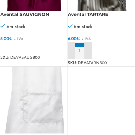
Avental SAUVIGNON
Avental TARTARE
Em stock
Em stock
8.00
€
6.00
€
+ IVA
+ IVA
VER OPÇÕES
ADICIONAR
SKU:
DEVASAUGB00
SKU:
DEVATARNB00