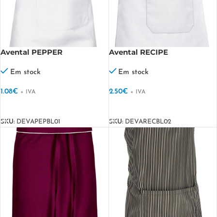
Avental PEPPER
Avental RECIPE
Em stock
Em stock
1.08
€
2.50
€
+ IVA
+ IVA
VER OPÇÕES
VER OPÇÕES
SKU:
DEVAPEPBL01
SKU:
DEVARECBL02