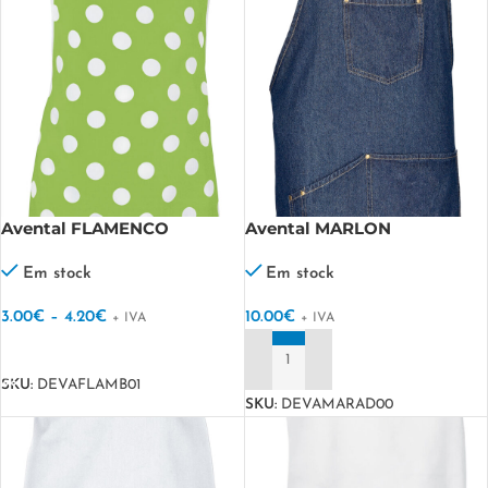
Avental FLAMENCO
Avental MARLON
Em stock
Em stock
3.00
€
–
4.20
€
10.00
€
+ IVA
+ IVA
VER OPÇÕES
ADICIONAR
SKU:
DEVAFLAMB01
SKU:
DEVAMARAD00