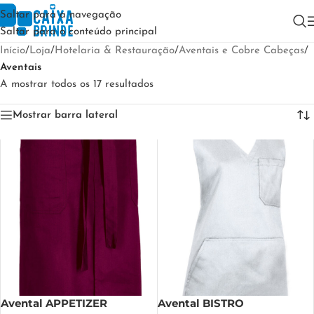
Saltar para a navegação
Saltar para o conteúdo principal
Início
/
Loja
/
Hotelaria & Restauração
/
Aventais e Cobre Cabeças
/
Aventais
A mostrar todos os 17 resultados
Mostrar barra lateral
Avental APPETIZER
Avental BISTRO