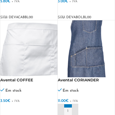
5.80
€
3.00
€
+ IVA
+ IVA
VER OPÇÕES
VER OPÇÕES
SKU:
DEVACABBL00
SKU:
DEVABOLBL00
Avental COFFEE
Avental CORIANDER
Em stock
Em stock
3.50
€
11.00
€
+ IVA
+ IVA
VER OPÇÕES
ADICIONAR