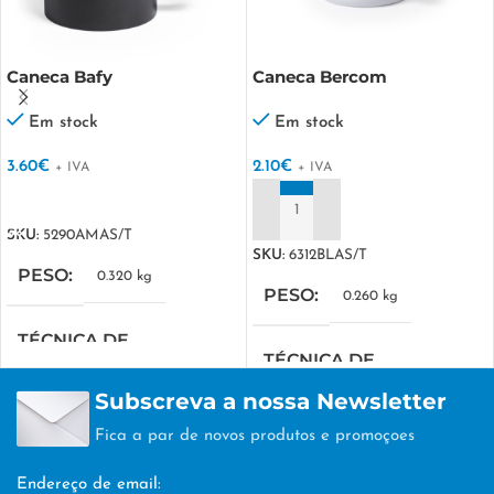
Caneca Bafy
Caneca Bercom
Em stock
Em stock
3.60
€
2.10
€
+ IVA
+ IVA
VER OPÇÕES
ADICIONAR
SKU:
5290AMAS/T
SKU:
6312BLAS/T
PESO
0.320 kg
PESO
0.260 kg
TÉCNICA DE
TÉCNICA DE
PERSONALIZAÇÃO
PERSONALIZAÇÃO
Subscreva a nossa Newsletter
DTF/Serigrafia
Fica a par de novos produtos e promoçoes
DTF/Serigrafia
Endereço de email: