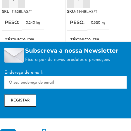
ADICIONAR
ADICIONAR
SKU:
5182BLAS/T
SKU:
3144BLAS/T
PESO
PESO
0.240 kg
0.320 kg
TÉCNICA DE
TÉCNICA DE
PERSONALIZAÇÃO
PERSONALIZAÇÃO
Subscreva a nossa Newsletter
Fica a par de novos produtos e promoçoes
DTF/Serigrafia
DTF/Serigrafia
Endereço de email: