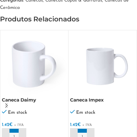
Categorias:
Canecas
,
Canecas Copos & Garrafas
,
Canecas de
Cerâmica
Produtos Relacionados
Caneca Daimy
Caneca Impex
Em stock
Em stock
1.42
€
1.42
€
+ IVA
+ IVA