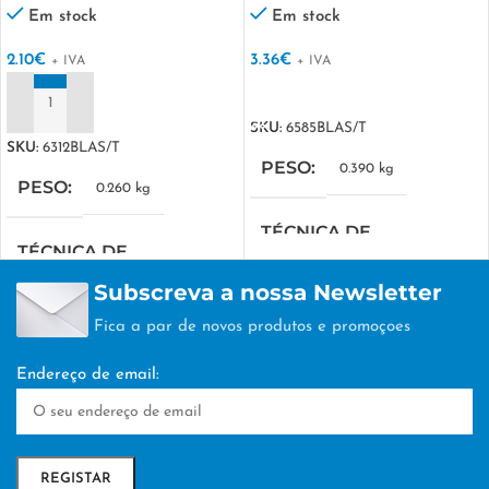
Em stock
Em stock
2.10
€
3.36
€
+ IVA
+ IVA
VER OPÇÕES
ADICIONAR
SKU:
6585BLAS/T
SKU:
6312BLAS/T
PESO
0.390 kg
PESO
0.260 kg
TÉCNICA DE
TÉCNICA DE
PERSONALIZAÇÃO
PERSONALIZAÇÃO
Subscreva a nossa Newsletter
DTF/Serigrafia
Fica a par de novos produtos e promoçoes
DTF/Serigrafia
Endereço de email: