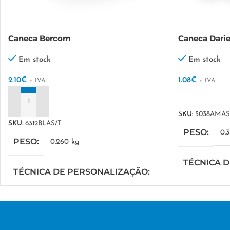
Caneca Bercom
Caneca Darie
Em stock
Em stock
2.10
€
1.08
€
+ IVA
+ IVA
VER OPÇÕES
ADICIONAR
SKU:
5038AMAS
SKU:
6312BLAS/T
PESO
0.
PESO
0.260 kg
TÉCNICA 
TÉCNICA DE PERSONALIZAÇÃO
DTF/Serigrafi
DTF/Serigrafia