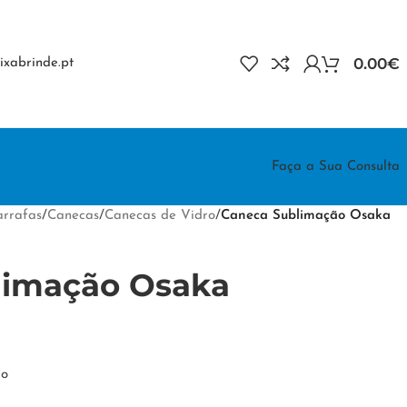
0.00
€
xabrinde.pt
Faça a Sua Consulta
rrafas
/
Canecas
/
Canecas de Vidro
/
Caneca Sublimação Osaka
limação Osaka
ro