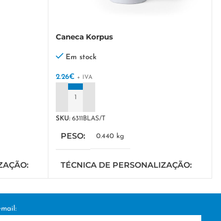
Caneca Korpus
Em stock
2.26
€
+ IVA
ADICIONAR
SKU:
6311BLAS/T
PESO
0.440 kg
IZAÇÃO
TÉCNICA DE PERSONALIZAÇÃO
DTF/Serigrafia
mail: