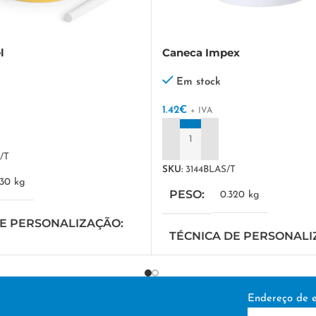
l
Caneca Impex
Em stock
1.42
€
+ IVA
ADICIONAR
/T
SKU:
3144BLAS/T
330 kg
PESO
0.320 kg
DE PERSONALIZAÇÃO
TÉCNICA DE PERSONAL
a
DTF/Serigrafia
Endereço de e