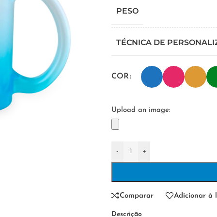
PESO
TÉCNICA DE PERSONAL
COR
Upload an image:
-
+
Comparar
Adicionar à l
Descrição