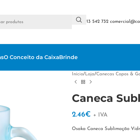
+351 913 542 732
comercial@cai
as
O Conceito da CaixaBrinde
Início
/
Loja
/
Canecas Copos & Ga
Caneca Sub
2.46
€
+ IVA
Osaka Caneca Sublimação Vid