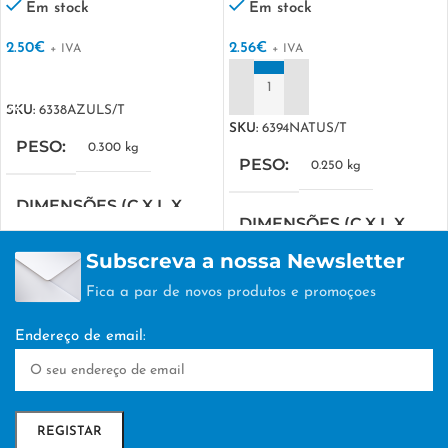
Em stock
Em stock
2.50
€
2.56
€
+ IVA
+ IVA
VER OPÇÕES
ADICIONAR
SKU:
6338AZULS/T
SKU:
6394NATUS/T
PESO
0.300 kg
PESO
0.250 kg
DIMENSÕES (C X L X
DIMENSÕES (C X L X
A)
A)
Subscreva a nossa Newsletter
42 × 22 × 16 cm
Fica a par de novos produtos e promoçoes
30 × 14 × 21 cm
TÉCNICA DE
Endereço de email:
TÉCNICA DE
PERSONALIZAÇÃO
PERSONALIZAÇÃO
DTF/Serigrafia
DTF/Serigrafia