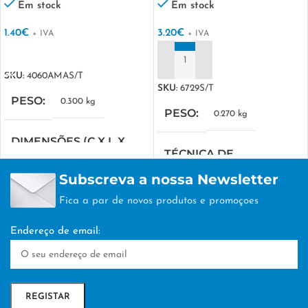
Em stock
Em stock
1.40
€
3.20
€
+ IVA
+ IVA
VER OPÇÕES
ADICIONAR
SKU:
4060AMAS/T
SKU:
6729S/T
PESO
0.300 kg
PESO
0.270 kg
DIMENSÕES (C X L X
TÉCNICA DE
A)
PERSONALIZAÇÃO
Subscreva a nossa Newsletter
42 × 22 × 16 cm
Fica a par de novos produtos e promoçoes
DTF/Serigrafia
TÉCNICA DE
Endereço de email:
PERSONALIZAÇÃO
DTF/Serigrafia