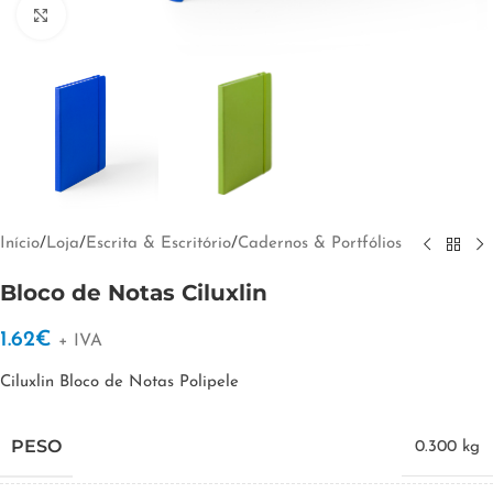
Clique para ampliar
Início
/
Loja
/
Escrita & Escritório
/
Cadernos & Portfólios
Bloco de Notas Ciluxlin
1.62
€
+ IVA
Ciluxlin Bloco de Notas Polipele
PESO
0.300 kg