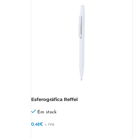
Esferográfica Reffel
Em stock
0.48
€
+ IVA
VER OPÇÕES