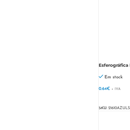
Esferográfica 
Em stock
0.64
€
+ IVA
VER OPÇÕES
SKU:
21610AZULS