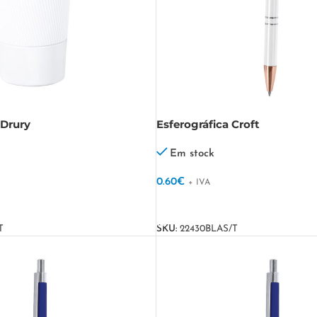
Drury
Esferográfica Croft
Em stock
0.60
€
+ IVA
VER OPÇÕES
T
SKU:
22430BLAS/T