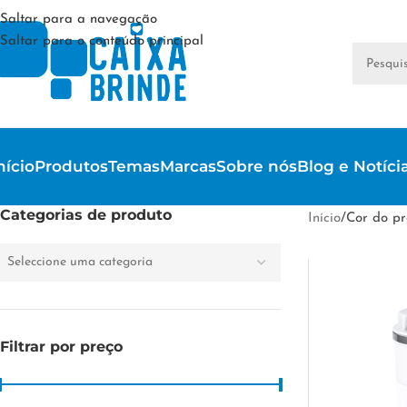
Saltar para a navegação
Saltar para o conteúdo principal
nício
Produtos
Temas
Marcas
Sobre nós
Blog e Notíci
Categorias de produto
Início
/
Cor do pr
Seleccione uma categoria
Filtrar por preço