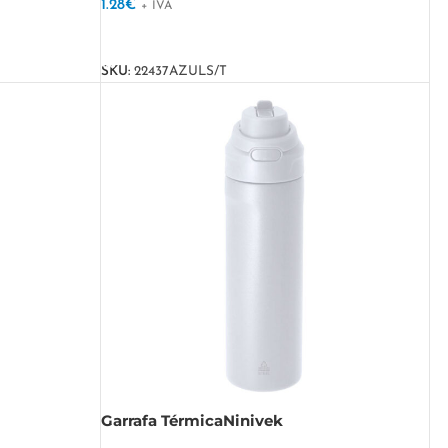
1.28
€
+ IVA
VER OPÇÕES
SKU:
22437AZULS/T
Garrafa TérmicaNinivek