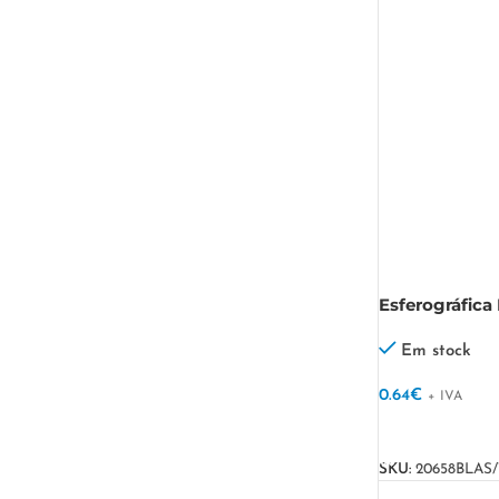
Esferográfica
Em stock
0.64
€
+ IVA
VER OPÇÕES
SKU:
20658BLAS/