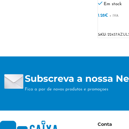
Em stock
1.28
€
+ IVA
VER OPÇÕES
SKU:
22437AZUL
Subscreva a nossa Ne
Fica a par de novos produtos e promoçoes
Conta