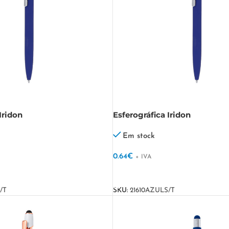
Iridon
Esferográfica Iridon
Em stock
0.64
€
+ IVA
VER OPÇÕES
/T
SKU:
21610AZULS/T