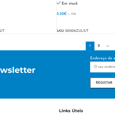
Em stock
5.30
€
+ IVA
VER OPÇÕES
S/T
SKU:
22310AZULS/T
1
2
→
Endereço de e
wsletter
Links Úteis