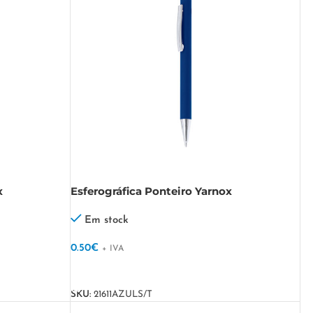
x
Esferográfica Ponteiro Yarnox
Em stock
0.50
€
+ IVA
VER OPÇÕES
SKU:
21611AZULS/T