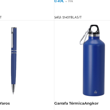
0.40
€
+ IVA
VER OPÇÕES
T
SKU:
21407BLAS/T
 Yaros
Garrafa TérmicaAngkor