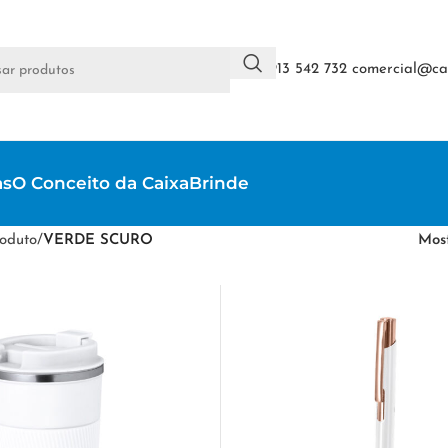
+351 913 542 732
comercial@cai
as
O Conceito da CaixaBrinde
oduto
/
VERDE SCURO
Mos