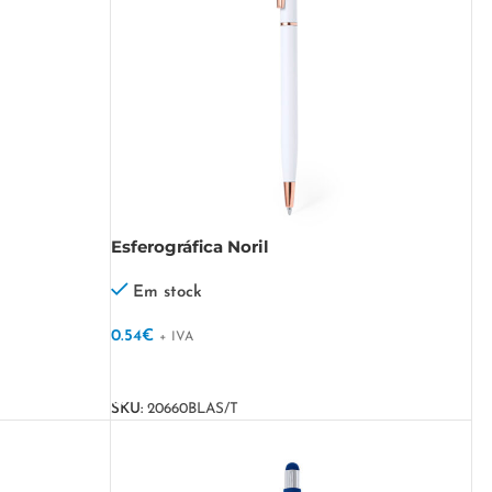
Esferográfica Noril
Em stock
0.54
€
+ IVA
VER OPÇÕES
SKU:
20660BLAS/T