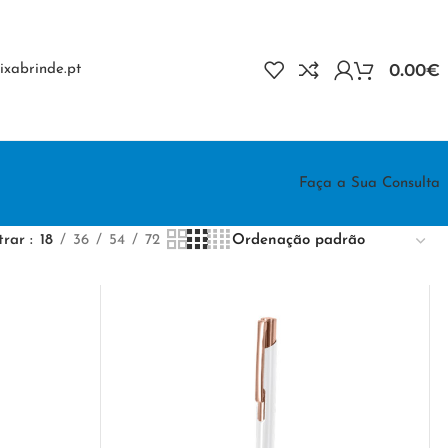
0.00
€
xabrinde.pt
Faça a Sua Consulta
trar
18
36
54
72