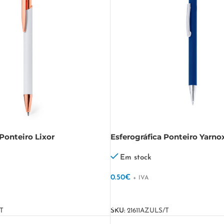
 Ponteiro Lixor
Esferográfica Ponteiro Yarno
Em stock
0.50
€
+ IVA
VER OPÇÕES
T
SKU:
21611AZULS/T