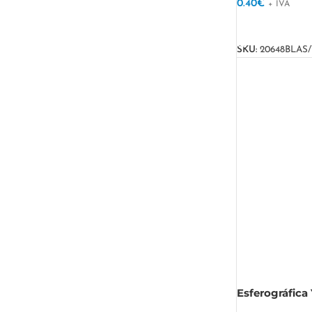
0.40
€
+ IVA
VER OPÇÕES
SKU:
20648BLAS/
Esferográfica