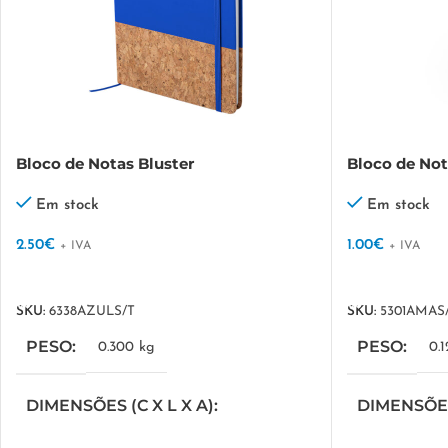
Bloco de Notas Bluster
Bloco de No
Em stock
Em stock
2.50
€
1.00
€
+ IVA
+ IVA
VER OPÇÕES
VER OPÇÕES
SKU:
6338AZULS/T
SKU:
5301AMAS
PESO
PESO
0.300 kg
0.
DIMENSÕES (C X L X A)
DIMENSÕES 