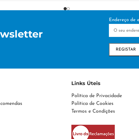
 cm
37 × 20 × 15 cm
DE PERSONALIZAÇÃO
Endereço de e
TÉCNICA DE PERSONAL
wsletter
a
DTF/Serigrafia
Links Úteis
Política de Privacidade
Encomendas
Política de Cookies
Termos e Condições