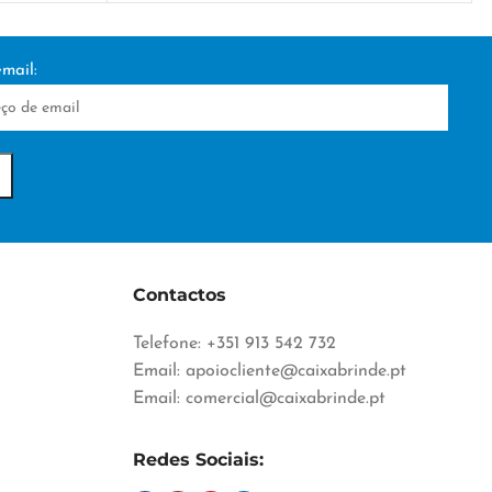
70 × 22 × 6.5 cm
mail:
TÉCNICA DE PERSONALIZAÇÃO
IZAÇÃO
DTF/Serigrafia
Contactos
Telefone: +351 913 542 732
Email:
apoiocliente@caixabrinde.pt
Email:
comercial@caixabrinde.pt
Redes Sociais: