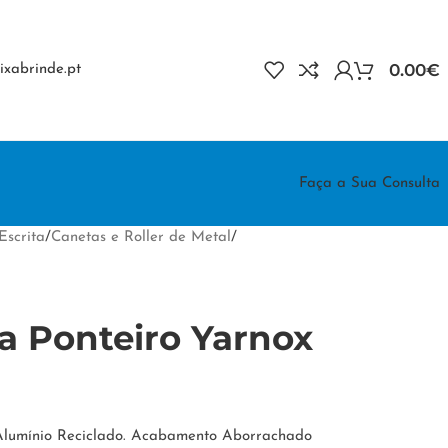
0.00
€
xabrinde.pt
Faça a Sua Consulta
Escrita
/
Canetas e Roller de Metal
/
ca Ponteiro Yarnox
 Alumínio Reciclado. Acabamento Aborrachado