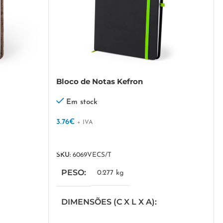
Bloco de Notas Kefron
Em stock
3.76
€
+ IVA
VER OPÇÕES
SKU:
6069VECS/T
PESO
0.277 kg
DIMENSÕES (C X L X A)