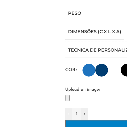
PESO
DIMENSÕES (C X L X A)
TÉCNICA DE PERSONAL
COR
Upload an image:
-
+