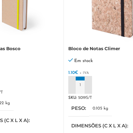
tas Bosco
Bloco de Notas Climer
Em stock
1.10
€
+ IVA
ADICIONAR
/T
SKU:
5019S/T
122 kg
PESO
0.105 kg
(C X L X A)
DIMENSÕES (C X L X A)