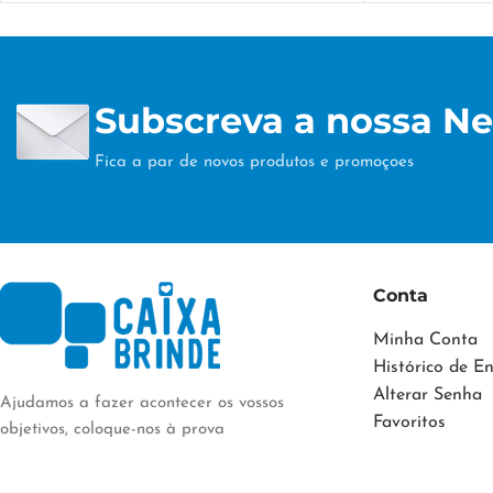
42 × 22 × 16 cm
30 × 20 × 20
TÉCNICA DE PERSONALIZAÇÃO
TÉCNICA 
Subscreva a nossa Ne
DTF/Serigrafia
DTF/Serigrafi
Fica a par de novos produtos e promoçoes
Conta
Minha Conta
Histórico de 
Alterar Senha
Ajudamos a fazer acontecer os vossos
Favoritos
objetivos, coloque-nos à prova