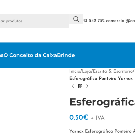
+351 913 542 732
comercial@cai
as
O Conceito da CaixaBrinde
Início
/
Loja
/
Escrita & Escritório
/
Esferográfica Ponteiro Yarnox
Esferográfi
0.50
€
+ IVA
Yarnox Esferográfica Ponteiro