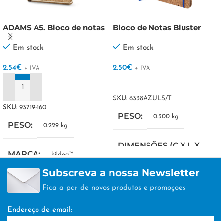
ADAMS A5. Bloco de notas
Bloco de Notas Bluster
A5 em cortiça com folhas
lisas cor marfim
Em stock
Em stock
2.54
€
2.50
€
+ IVA
+ IVA
VER OPÇÕES
ADICIONAR
SKU:
6338AZULS/T
SKU:
93719-160
PESO
0.300 kg
PESO
0.229 kg
DIMENSÕES (C X L X
MARCA
hi!dea™
A)
Subscreva a nossa Newsletter
MEDIDA COMBINADA
42 × 22 × 16 cm
Fica a par de novos produtos e promoçoes
TÉCNICA DE
140 x 210 mm
Endereço de email:
PERSONALIZAÇÃO