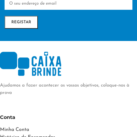
EMBALAGEM
Polybag
DTF/Serigrafia
TÉCNICA DE
PERSONALIZAÇÃO
Transfer Digital
Ajudamos a fazer acontecer os vossos objetivos, coloque-nos à
prova
Conta
Minha Conta