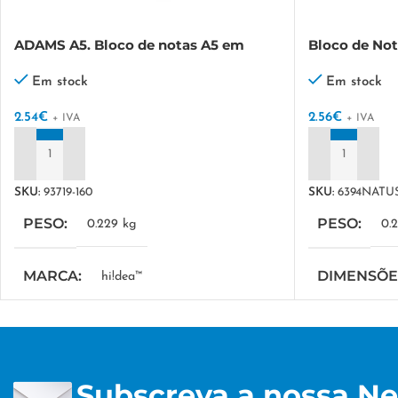
ADAMS A5. Bloco de notas A5 em
Bloco de Not
cortiça com folhas lisas cor marfim
Em stock
Em stock
2.54
€
2.56
€
+ IVA
+ IVA
ADICIONAR
ADICIONAR
SKU:
93719-160
SKU:
6394NATU
PESO
PESO
0.229 kg
0.
MARCA
DIMENSÕES 
hi!dea™
30 × 14 × 21 
MEDIDA COMBINADA
TÉCNICA 
140 x 210 mm
Subscreva a nossa Ne