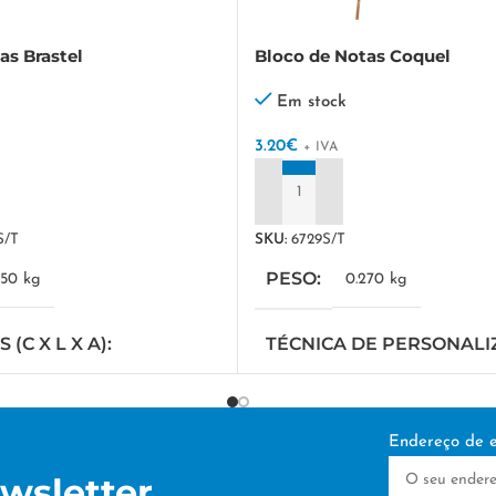
as Brastel
Bloco de Notas Coquel
Em stock
3.20
€
+ IVA
ADICIONAR
S/T
SKU:
6729S/T
PESO
250 kg
0.270 kg
(C X L X A)
TÉCNICA DE PERSONAL
cm
DTF/Serigrafia
Endereço de e
DE PERSONALIZAÇÃO
wsletter