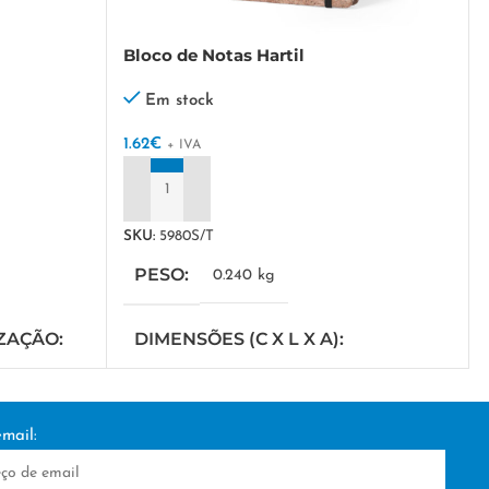
Bloco de Notas Hartil
Em stock
1.62
€
+ IVA
ADICIONAR
SKU:
5980S/T
PESO
0.240 kg
IZAÇÃO
DIMENSÕES (C X L X A)
30 × 14 × 21 cm
mail:
TÉCNICA DE PERSONALIZAÇÃO