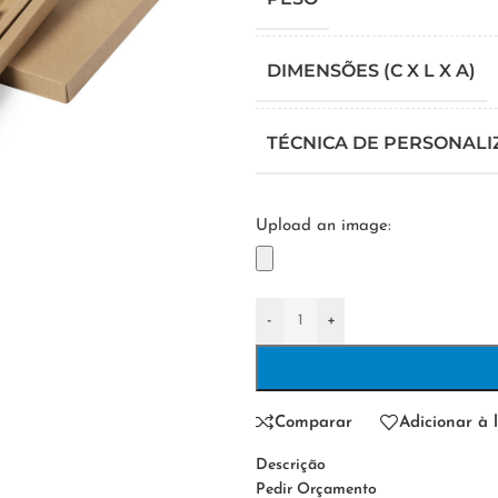
DIMENSÕES (C X L X A)
TÉCNICA DE PERSONAL
Upload an image:
-
+
Comparar
Adicionar à l
Descrição
Pedir Orçamento