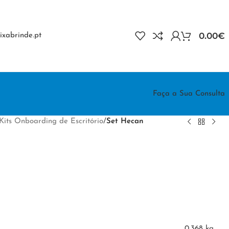
0.00
€
xabrinde.pt
Faça a Sua Consulta
Kits Onboarding de Escritório
/
Set Hecan
0.368 kg