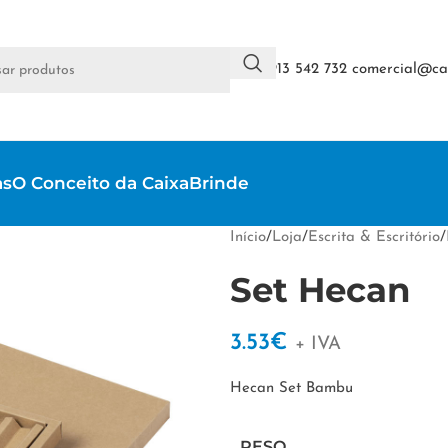
+351 913 542 732
comercial@cai
as
O Conceito da CaixaBrinde
Início
/
Loja
/
Escrita & Escritório
/
Set Hecan
3.53
€
+ IVA
Hecan Set Bambu
PESO