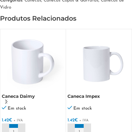
Categorias:
Canecas
,
Canecas Copos & Garrafas
,
Canecas de
Vidro
Produtos Relacionados
Caneca Daimy
Caneca Impex
Em stock
Em stock
1.42
€
1.42
€
+ IVA
+ IVA