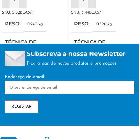
ADICIONAR
ADICIONAR
SKU:
5182BLAS/T
SKU:
3144BLAS/T
PESO
PESO
0.240 kg
0.320 kg
TÉCNICA DE
TÉCNICA DE
PERSONALIZAÇÃO
PERSONALIZAÇÃO
Subscreva a nossa Newsletter
Fica a par de novos produtos e promoçoes
DTF/Serigrafia
DTF/Serigrafia
Endereço de email: