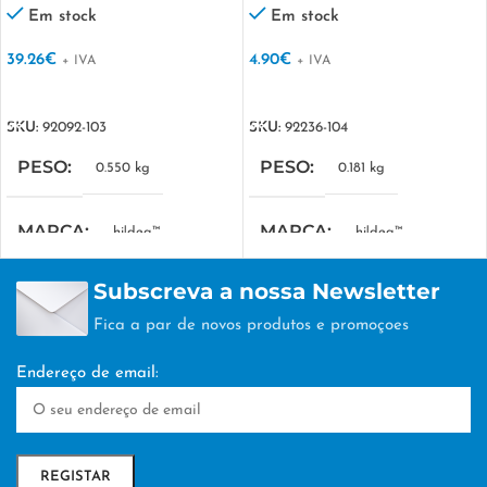
de água
Em stock
Em stock
39.26
€
4.90
€
+ IVA
+ IVA
VER OPÇÕES
VER OPÇÕES
SKU:
92092-103
SKU:
92236-104
PESO
PESO
0.550 kg
0.181 kg
MARCA
MARCA
hi!dea™
hi!dea™
Subscreva a nossa Newsletter
MEDIDA COMBINADA
MEDIDA COMBINADA
Fica a par de novos produtos e promoçoes
280 x 455 x 160 mm
390 x 290 x 80 mm
Endereço de email:
EMBALAGEM
EMBALAGEM
nan
nan
TÉCNICA DE
TÉCNICA DE