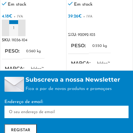
de água
Em stock
Em stock
4.18
€
39.26
€
+ IVA
+ IVA
VER OPÇÕES
ADICIONAR
SKU:
92092-103
SKU:
11036-104
PESO
0.550 kg
PESO
0.560 kg
MARCA
hi!dea™
MARCA
hi!dea™
Subscreva a nossa Newsletter
MEDIDA COMBINADA
MEDIDA COMBINADA
Fica a par de novos produtos e promoçoes
280 x 455 x 160 mm
310 x 410 x 120 mm
Endereço de email:
EMBALAGEM
nan
EMBALAGEM
nan
TÉCNICA DE