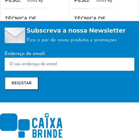
PESO
PESO
0.022 kg
0.055 kg
TÉCNICA DE
TÉCNICA DE
PERSONALIZAÇÃO
PERSONALIZAÇÃO
Subscreva a nossa Newsletter
Fica a par de novos produtos e promoçoes
TAMPOGRAFIA
TAMPOGRAFIA
Endereço de email: