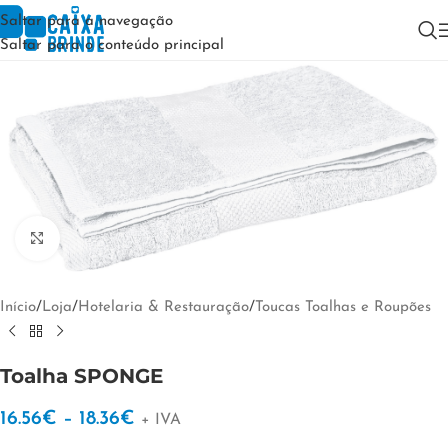
Saltar para a navegação
Saltar para o conteúdo principal
Clique para ampliar
Início
/
Loja
/
Hotelaria & Restauração
/
Toucas Toalhas e Roupões
Toalha SPONGE
16.56
€
–
18.36
€
+ IVA