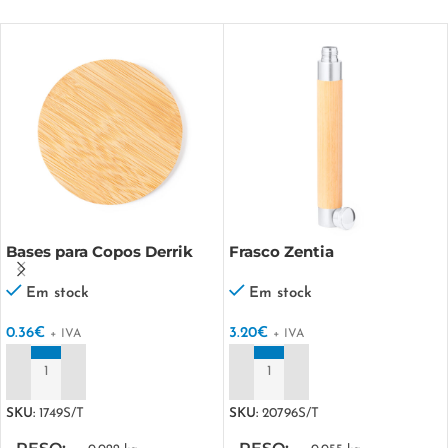
Bases para Copos Derrik
Frasco Zentia
Em stock
Em stock
0.36
€
3.20
€
+ IVA
+ IVA
ADICIONAR
ADICIONAR
SKU:
1749S/T
SKU:
20796S/T