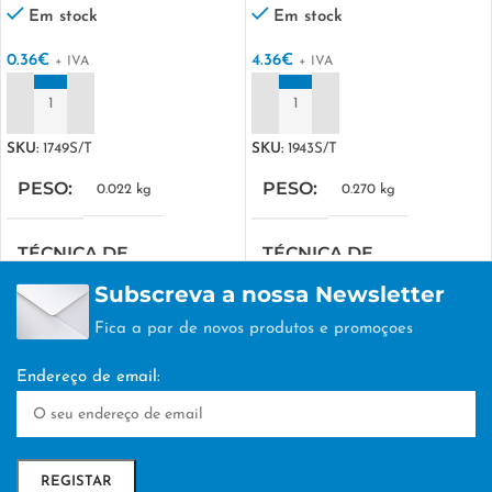
Em stock
Em stock
0.36
€
4.36
€
+ IVA
+ IVA
ADICIONAR
ADICIONAR
SKU:
1749S/T
SKU:
1943S/T
PESO
PESO
0.022 kg
0.270 kg
TÉCNICA DE
TÉCNICA DE
PERSONALIZAÇÃO
PERSONALIZAÇÃO
Subscreva a nossa Newsletter
Fica a par de novos produtos e promoçoes
TAMPOGRAFIA
TAMPOGRAFIA
Endereço de email: