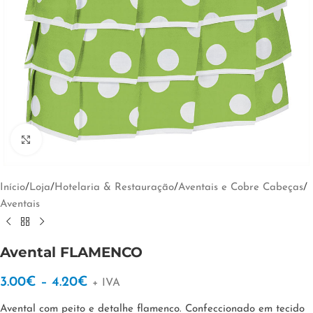
Clique para ampliar
Início
/
Loja
/
Hotelaria & Restauração
/
Aventais e Cobre Cabeças
/
Aventais
Avental FLAMENCO
3.00
€
–
4.20
€
+ IVA
Avental com peito e detalhe flamenco. Confeccionado em tecido