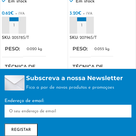
Em stock
Em stock
0.62
€
3.20
€
+ IVA
+ IVA
ADICIONAR
ADICIONAR
SKU:
20578S/T
SKU:
20796S/T
PESO
PESO
0.020 kg
0.055 kg
TÉCNICA DE
TÉCNICA DE
PERSONALIZAÇÃO
PERSONALIZAÇÃO
Subscreva a nossa Newsletter
Fica a par de novos produtos e promoçoes
TAMPOGRAFIA
TAMPOGRAFIA
Endereço de email: