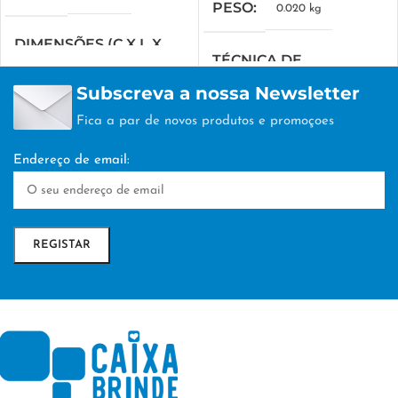
PESO
0.020 kg
DIMENSÕES (C X L X
TÉCNICA DE
A)
PERSONALIZAÇÃO
Subscreva a nossa Newsletter
20 × 8 × 11.5 cm
Fica a par de novos produtos e promoçoes
TAMPOGRAFIA
TÉCNICA DE
Endereço de email:
PERSONALIZAÇÃO
TAMPOGRAFIA