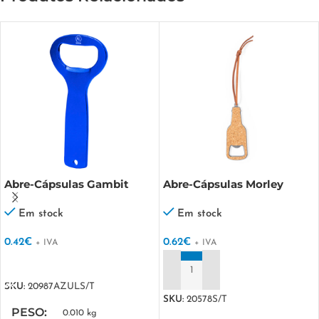
Abre-Cápsulas Gambit
Abre-Cápsulas Morley
Em stock
Em stock
0.42
€
0.62
€
+ IVA
+ IVA
VER OPÇÕES
ADICIONAR
SKU:
20987AZULS/T
SKU:
20578S/T
PESO
0.010 kg