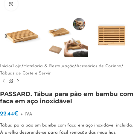
Clique para ampliar
Início
/
Loja
/
Hotelaria & Restauração
/
Acessórios de Cozinha
/
Tábuas de Corte e Servir
PASSARD. Tábua para pão em bambu com
faca em aço inoxidável
22.44
€
+ IVA
Tábua para pão em bambu com faca em aço inoxidável incluída.
A grelha desprende-se para fácil remoção das migalhas.