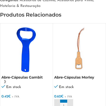
Categorias:
Acessórios de Cozinha
,
Acessórios para Vinho
,
Hotelaria & Restauração
Produtos Relacionados
Abre-Cápsulas Gambit
Abre-Cápsulas Morley
Em stock
Em stock
0.42
€
0.62
€
+ IVA
+ IVA
VER OPÇÕES