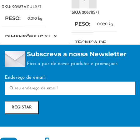
ADICIONAR
SKU:
20987AZULS/T
SKU:
20578S/T
PESO
0.010 kg
PESO
0.020 kg
DIMENSÕES (C X L X
TÉCNICA DE
A)
PERSONALIZAÇÃO
Subscreva a nossa Newsletter
20 × 8 × 11.5 cm
Fica a par de novos produtos e promoçoes
TAMPOGRAFIA
TÉCNICA DE
Endereço de email:
PERSONALIZAÇÃO
TAMPOGRAFIA