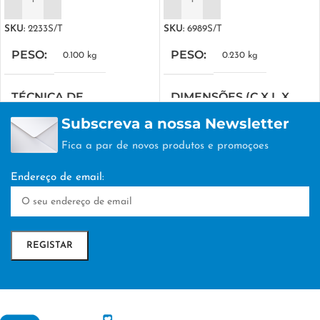
ADICIONAR
ADICIONAR
SKU:
2233S/T
SKU:
6989S/T
PESO
PESO
0.100 kg
0.230 kg
TÉCNICA DE
DIMENSÕES (C X L X
PERSONALIZAÇÃO
A)
Subscreva a nossa Newsletter
Fica a par de novos produtos e promoçoes
TAMPOGRAFIA
38 × 19 × 18 cm
Endereço de email:
TÉCNICA DE
PERSONALIZAÇÃO
TAMPOGRAFIA