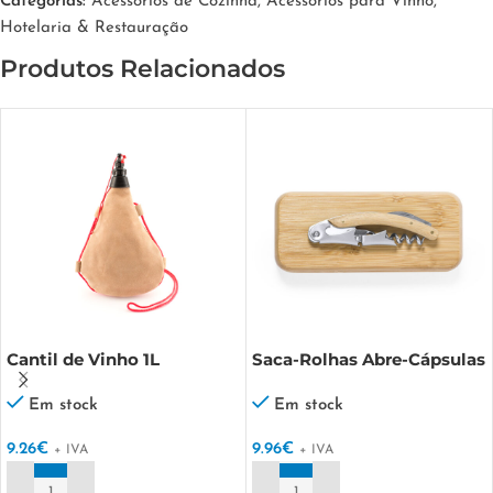
Categorias:
Acessórios de Cozinha
,
Acessórios para Vinho
,
Hotelaria & Restauração
Produtos Relacionados
Cantil de Vinho 1L
Saca-Rolhas Abre-Cápsulas
Flomek
Em stock
Em stock
9.26
€
9.96
€
+ IVA
+ IVA