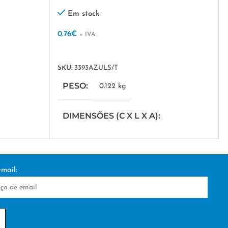
Em stock
0.76
€
+ IVA
VER OPÇÕES
SKU:
3393AZULS/T
PESO
0.122 kg
DIMENSÕES (C X L X A)
41 × 30 × 10 cm
IZAÇÃO
mail:
TÉCNICA DE PERSONALIZAÇÃO
DTF/Serigrafia