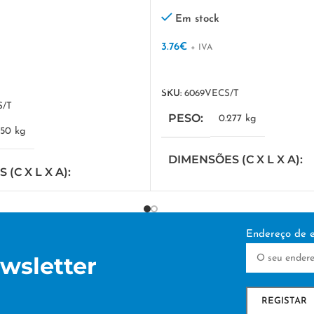
Em stock
3.76
€
+ IVA
VER OPÇÕES
SKU:
6069VECS/T
S/T
PESO
0.277 kg
250 kg
DIMENSÕES (C X L X A)
(C X L X A)
70 × 22 × 6.5 cm
cm
TÉCNICA DE PERSONAL
Endereço de e
DE PERSONALIZAÇÃO
wsletter
DTF/Serigrafia
a