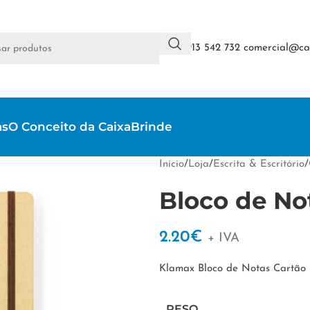
+351 913 542 732
comercial@cai
as
O Conceito da CaixaBrinde
Início
/
Loja
/
Escrita & Escritório
/
Bloco de No
2.20
€
+ IVA
Klamax Bloco de Notas Cartão 
PESO