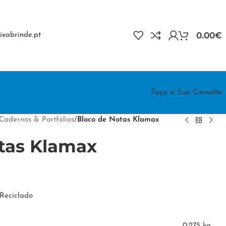
0.00
€
xabrinde.pt
Faça a Sua Consulta
Cadernos & Portfólios
/
Bloco de Notas Klamax
tas Klamax
Reciclado
0.275 kg