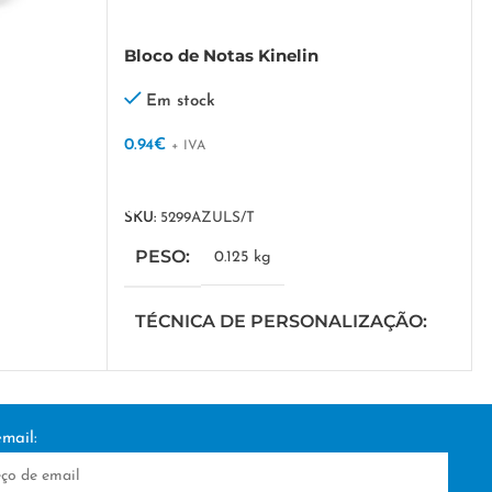
Bloco de Notas Kinelin
Em stock
0.94
€
+ IVA
VER OPÇÕES
SKU:
5299AZULS/T
PESO
0.125 kg
TÉCNICA DE PERSONALIZAÇÃO
DTF/Serigrafia
IZAÇÃO
mail: