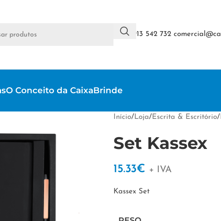
+351 913 542 732
comercial@cai
as
O Conceito da CaixaBrinde
Início
/
Loja
/
Escrita & Escritório
/
Set Kassex
15.33
€
+ IVA
Kassex Set
PESO