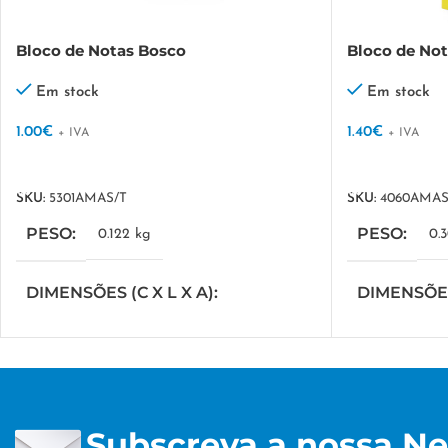
Bloco de Notas Bosco
Bloco de Not
Em stock
Em stock
1.00
€
1.40
€
+ IVA
+ IVA
VER OPÇÕES
VER OPÇÕES
SKU:
5301AMAS/T
SKU:
4060AMAS
PESO
PESO
0.122 kg
0.
DIMENSÕES (C X L X A)
DIMENSÕES 
30 × 20 × 20 cm
42 × 22 × 16
TÉCNICA DE PERSONALIZAÇÃO
TÉCNICA 
Subscreva a nossa Ne