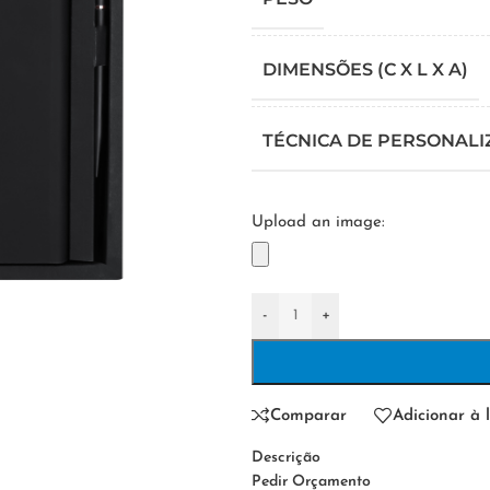
DIMENSÕES (C X L X A)
TÉCNICA DE PERSONAL
Upload an image:
-
+
Comparar
Adicionar à l
Descrição
Pedir Orçamento