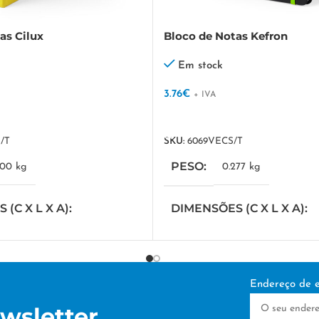
as Cilux
Bloco de Notas Kefron
Em stock
3.76
€
+ IVA
VER OPÇÕES
/T
SKU:
6069VECS/T
PESO
300 kg
0.277 kg
(C X L X A)
DIMENSÕES (C X L X A)
 cm
70 × 22 × 6.5 cm
DE PERSONALIZAÇÃO
TÉCNICA DE PERSONAL
Endereço de e
wsletter