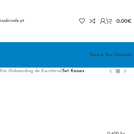
0.00
€
xabrinde.pt
Faça a Sua Consulta
Kits Onboarding de Escritório
/
Set Kassex
0.400 kg