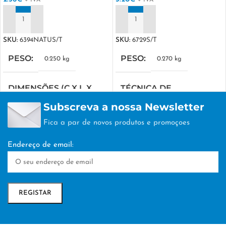
+ IVA
+ IVA
ADICIONAR
ADICIONAR
SKU:
6394NATUS/T
SKU:
6729S/T
PESO
PESO
0.250 kg
0.270 kg
DIMENSÕES (C X L X
TÉCNICA DE
A)
PERSONALIZAÇÃO
Subscreva a nossa Newsletter
Fica a par de novos produtos e promoçoes
30 × 14 × 21 cm
DTF/Serigrafia
Endereço de email:
TÉCNICA DE
PERSONALIZAÇÃO
DTF/Serigrafia