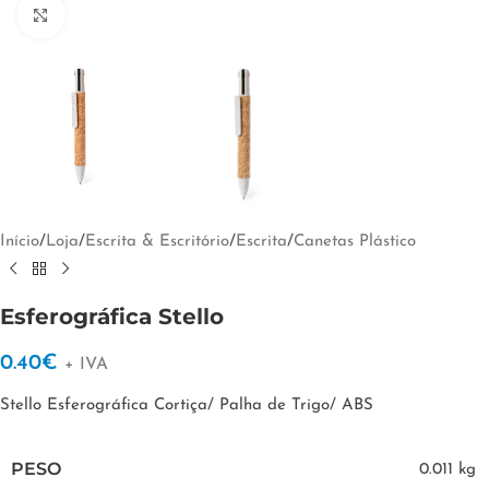
Clique para ampliar
Início
/
Loja
/
Escrita & Escritório
/
Escrita
/
Canetas Plástico
Esferográfica Stello
0.40
€
+ IVA
Stello Esferográfica Cortiça/ Palha de Trigo/ ABS
PESO
0.011 kg