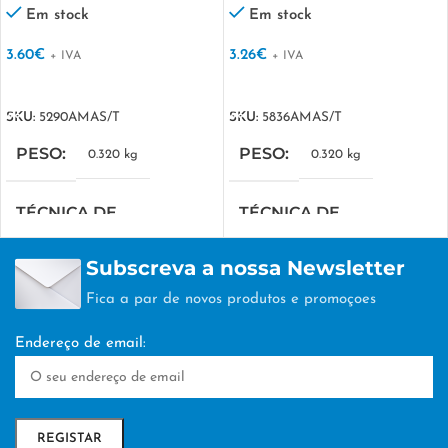
Em stock
Em stock
3.60
€
3.26
€
+ IVA
+ IVA
VER OPÇÕES
VER OPÇÕES
SKU:
5290AMAS/T
SKU:
5836AMAS/T
PESO
PESO
0.320 kg
0.320 kg
TÉCNICA DE
TÉCNICA DE
PERSONALIZAÇÃO
PERSONALIZAÇÃO
Subscreva a nossa Newsletter
DTF/Serigrafia
DTF/Serigrafia
Fica a par de novos produtos e promoçoes
Endereço de email: