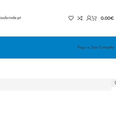
0.00
€
xabrinde.pt
Faça a Sua Consulta