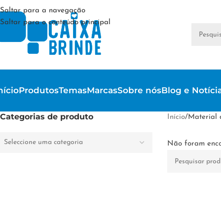
Saltar para a navegação
Saltar para o conteúdo principal
nício
Produtos
Temas
Marcas
Sobre nós
Blog e Notíci
Categorias de produto
Início
/
Material 
Seleccione uma categoria
Não foram enco