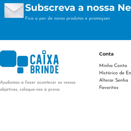
Subscreva a nossa Ne
Fica a par de novos produtos e promoçoes
Conta
Minha Conta
Histórico de 
Alterar Senha
Ajudamos a fazer acontecer os vossos
Favoritos
objetivos, coloque-nos à prova
CAIXABRINDE
2023 DESENVOLVIDO POR:
CAIXABRINDE.PT