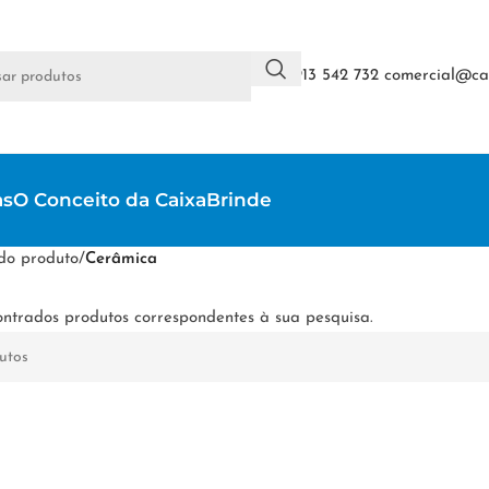
+351 913 542 732
comercial@cai
as
O Conceito da CaixaBrinde
do produto
/
Cerâmica
ntrados produtos correspondentes à sua pesquisa.