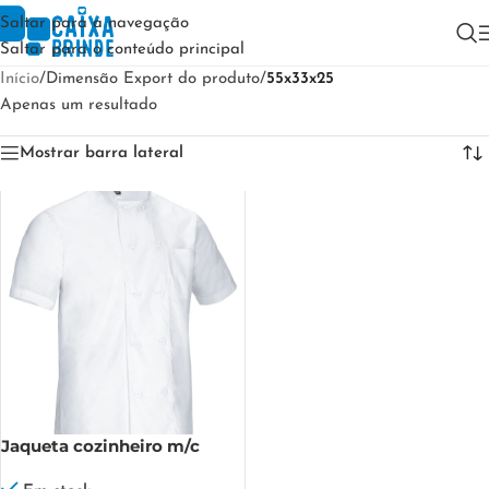
Saltar para a navegação
Saltar para o conteúdo principal
Início
/
Dimensão Export do produto
/
55x33x25
Apenas um resultado
Mostrar barra lateral
Jaqueta cozinheiro m/c
CAYENNE