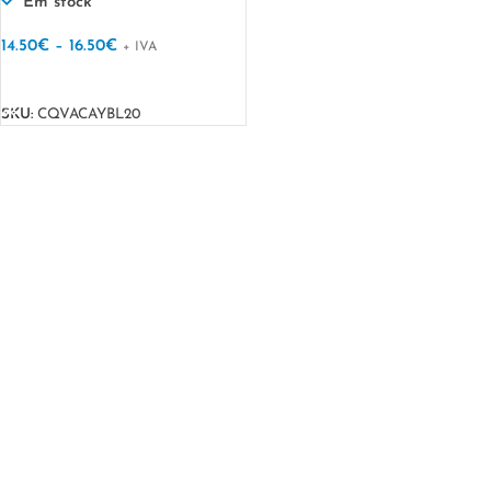
Em stock
14.50
€
–
16.50
€
+ IVA
VER OPÇÕES
SKU:
CQVACAYBL20