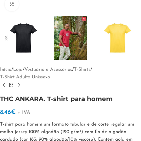
Clique para ampliar
Início
/
Loja
/
Vestuário e Acessórios
/
T-Shirts
/
T-Shirt Adulto Unissexo
THC ANKARA. T-shirt para homem
8.46
€
+ IVA
T-shirt para homem em formato tubular e de corte regular em
malha jersey 100% algodão (190 g/m²) com fio de algodão
cardado (cor 183: 90% algodão/10% viscose). Contém gola em