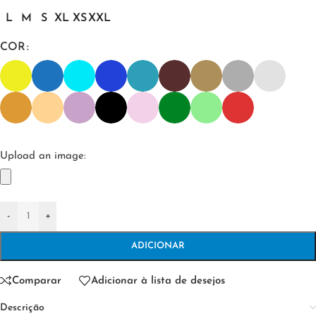
L
M
S
XL
XS
XXL
COR
Upload an image:
-
+
ADICIONAR
Comparar
Adicionar à lista de desejos
Descrição