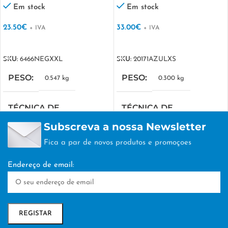
Em stock
Em stock
23.50
€
33.00
€
+ IVA
+ IVA
VER OPÇÕES
VER OPÇÕES
SKU:
6466NEGXXL
SKU:
20171AZULXS
PESO
PESO
0.547 kg
0.300 kg
TÉCNICA DE
TÉCNICA DE
PERSONALIZAÇÃO
PERSONALIZAÇÃO
Subscreva a nossa Newsletter
Fica a par de novos produtos e promoçoes
SERIGRAFIA
SERIGRAFIA
Endereço de email: