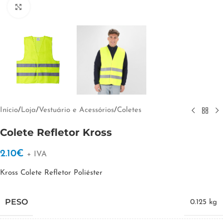
Clique para ampliar
Início
/
Loja
/
Vestuário e Acessórios
/
Coletes
Colete Refletor Kross
2.10
€
+ IVA
Kross Colete Refletor Poliéster
PESO
0.125 kg