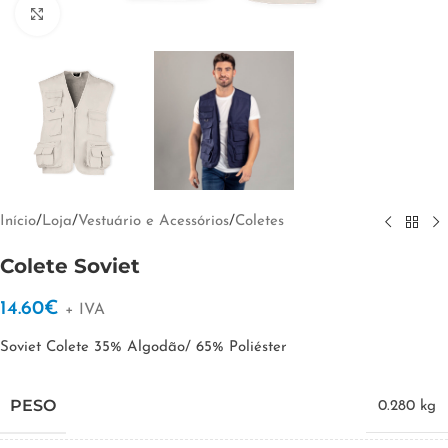
Clique para ampliar
Início
/
Loja
/
Vestuário e Acessórios
/
Coletes
Colete Soviet
14.60
€
+ IVA
Soviet Colete 35% Algodão/ 65% Poliéster
PESO
0.280 kg