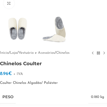
Clique para ampliar
Início
/
Loja
/
Vestuário e Acessórios
/
Chinelos
Chinelos Coulter
8.96
€
+ IVA
Coulter Chinelos Algodão/ Poliéster
PESO
0.180 kg