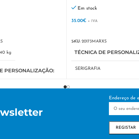
Em stock
35.00
€
+ IVA
VER OPÇÕES
LS
SKU:
20173MARXS
TÉCNICA DE PERSONAL
340 kg
SERIGRAFIA
DE PERSONALIZAÇÃO
Endereço de e
wsletter