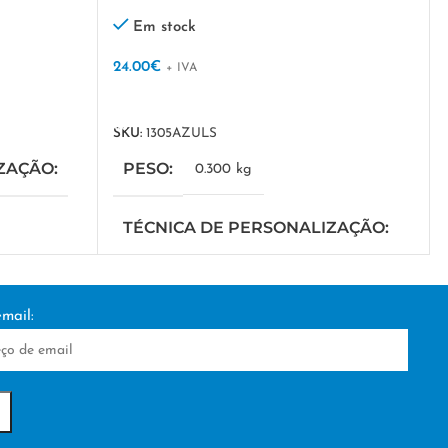
Em stock
24.00
€
+ IVA
VER OPÇÕES
SKU:
1305AZULS
IZAÇÃO
PESO
0.300 kg
TÉCNICA DE PERSONALIZAÇÃO
SERIGRAFIA
mail: