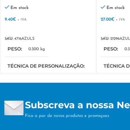
Em stock
Em stock
9.40
€
27.00
€
+ IVA
+ IVA
VER OPÇÕES
VER OPÇÕES
SKU:
4716AZULS
SKU:
21296AZU
PESO
PESO
0.300 kg
0.
TÉCNICA DE PERSONALIZAÇÃO
TÉCNICA 
SERIGRAFIA
SERIGRAFIA
Subscreva a nossa Ne
Fica a par de novos produtos e promoçoes