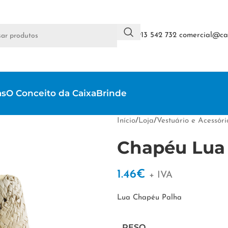
+351 913 542 732
comercial@cai
as
O Conceito da CaixaBrinde
Início
/
Loja
/
Vestuário e Acessóri
Chapéu Lua
1.46
€
+ IVA
Lua Chapéu Palha
PESO