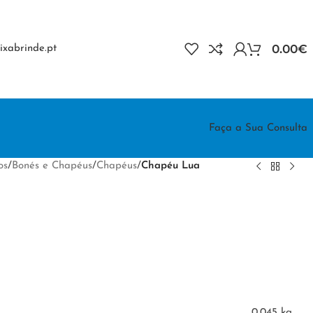
0.00
€
xabrinde.pt
Faça a Sua Consulta
os
/
Bonés e Chapéus
/
Chapéus
/
Chapéu Lua
0.045 kg