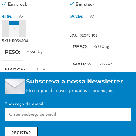
de água
Em stock
Em stock
4.18
€
39.26
€
+ IVA
+ IVA
VER OPÇÕES
ADICIONAR
SKU:
92092-103
SKU:
11036-104
PESO
0.550 kg
PESO
0.560 kg
MARCA
hi!dea™
MARCA
hi!dea™
Subscreva a nossa Newsletter
MEDIDA COMBINADA
MEDIDA COMBINADA
Fica a par de novos produtos e promoçoes
280 x 455 x 160 mm
310 x 410 x 120 mm
Endereço de email:
EMBALAGEM
nan
EMBALAGEM
nan
TÉCNICA DE