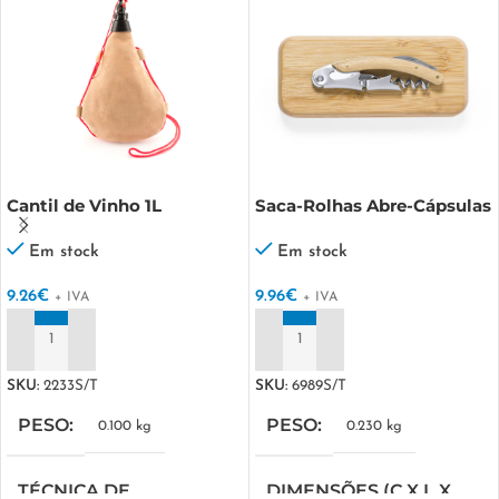
Cantil de Vinho 1L
Saca-Rolhas Abre-Cápsulas
Flomek
Em stock
Em stock
9.26
€
9.96
€
+ IVA
+ IVA
ADICIONAR
ADICIONAR
SKU:
2233S/T
SKU:
6989S/T
PESO
PESO
0.100 kg
0.230 kg
TÉCNICA DE
DIMENSÕES (C X L X