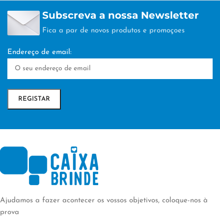
PERSONALIZAÇÃO
A)
Subscreva a nossa Newsletter
Fica a par de novos produtos e promoçoes
TAMPOGRAFIA
38 × 19 × 18 cm
Endereço de email:
TÉCNICA DE
PERSONALIZAÇÃO
TAMPOGRAFIA
Ajudamos a fazer acontecer os vossos objetivos, coloque-nos à
prova