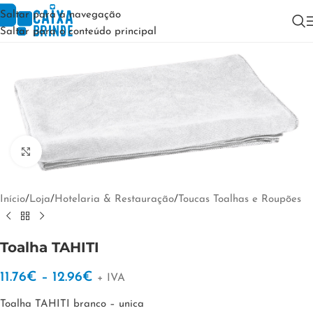
Saltar para a navegação
Saltar para o conteúdo principal
Clique para ampliar
Início
/
Loja
/
Hotelaria & Restauração
/
Toucas Toalhas e Roupões
Toalha TAHITI
11.76
€
–
12.96
€
+ IVA
Toalha TAHITI branco – unica