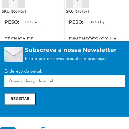
ADICIONAR
ADICIONAR
SKU:
20814S/T
SKU:
6989S/T
PESO
PESO
0.135 kg
0.230 kg
TÉCNICA DE
DIMENSÕES (C X L X
PERSONALIZAÇÃO
A)
Subscreva a nossa Newsletter
Fica a par de novos produtos e promoçoes
TAMPOGRAFIA
38 × 19 × 18 cm
Endereço de email:
TÉCNICA DE
PERSONALIZAÇÃO
TAMPOGRAFIA