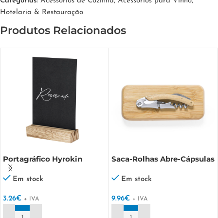
Categorias:
Acessórios de Cozinha
,
Acessórios para Vinho
,
Hotelaria & Restauração
Produtos Relacionados
Portagráfico Hyrokin
Saca-Rolhas Abre-Cápsulas
Flomek
Em stock
Em stock
3.26
€
9.96
€
+ IVA
+ IVA