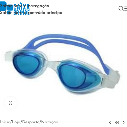
Saltar para a navegação
Saltar para o conteúdo principal
Clique para ampliar
Início
/
Loja
/
Desporto
/
Natação