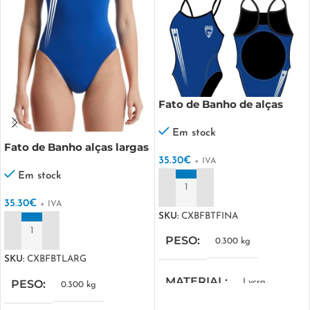
Fato de Banho de alças
finas Personalizado
Em stock
Fato de Banho alças largas
Personalizado
35.30
€
+ IVA
Em stock
ADICIONAR
35.30
€
+ IVA
SKU:
CXBFBTFINA
ADICIONAR
PESO
0.300 kg
SKU:
CXBFBTLARG
MATERIAL
PESO
Lycra
0.300 kg