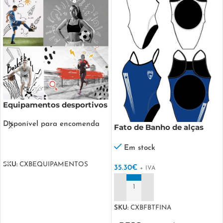
Equipamentos desportivos
( Sob Consulta)
Disponível para encomenda
Fato de Banho de alças
finas Personalizado
Em stock
LER MAIS
SKU:
CXBEQUIPAMENTOS
35.30
€
+ IVA
ADICIONAR
SKU:
CXBFBTFINA