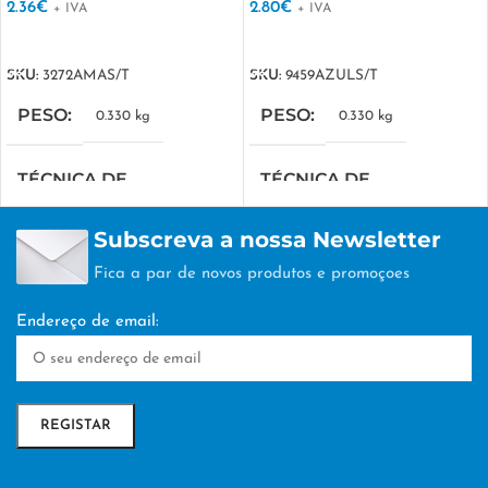
2.36
€
2.80
€
+ IVA
+ IVA
VER OPÇÕES
VER OPÇÕES
SKU:
3272AMAS/T
SKU:
9459AZULS/T
PESO
PESO
0.330 kg
0.330 kg
TÉCNICA DE
TÉCNICA DE
PERSONALIZAÇÃO
PERSONALIZAÇÃO
Subscreva a nossa Newsletter
DTF/Serigrafia
DTF/Serigrafia
Fica a par de novos produtos e promoçoes
Endereço de email: