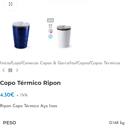
Clique para ampliar
Início
/
Loja
/
Canecas Copos & Garrafas
/
Copos
/
Copos Térmicos
Copo Térmico Ripon
4.30
€
+ IVA
Ripon Copo Térmico Aço Inox
PESO
0.148 kg