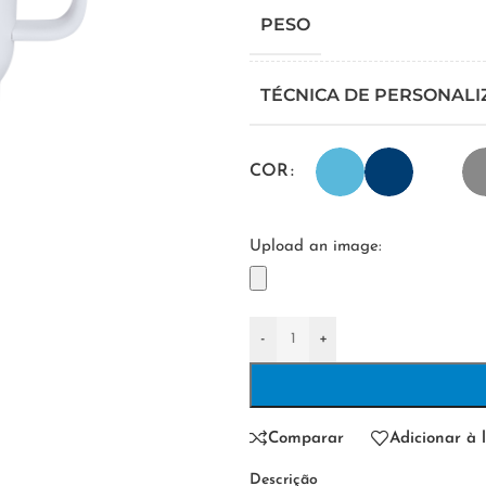
PESO
TÉCNICA DE PERSONAL
COR
Upload an image:
-
+
Comparar
Adicionar à l
Descrição