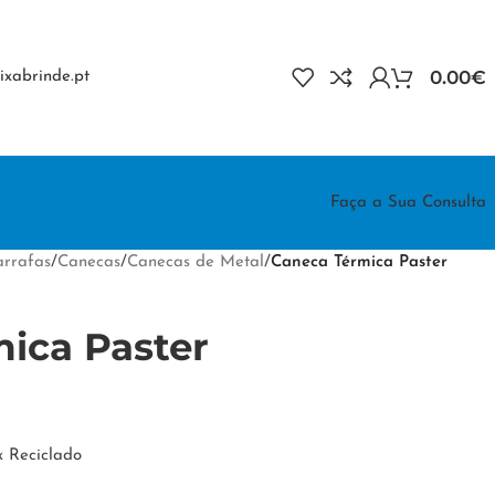
0.00
€
xabrinde.pt
Faça a Sua Consulta
rrafas
/
Canecas
/
Canecas de Metal
/
Caneca Térmica Paster
ica Paster
x Reciclado