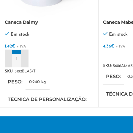
Caneca Daimy
Caneca Mabe
Em stock
Em stock
1.42
€
4.36
€
+ IVA
+ IVA
VER OPÇÕES
ADICIONAR
SKU:
5686AMAS
SKU:
5182BLAS/T
PESO
0.
PESO
0.240 kg
TÉCNICA 
TÉCNICA DE PERSONALIZAÇÃO
DTF/Serigrafi
DTF/Serigrafia