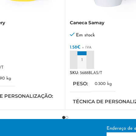
ry
Caneca Samay
Em stock
1.58
€
+ IVA
ADICIONAR
/T
SKU:
5688BLAS/T
390 kg
PESO
0.300 kg
DE PERSONALIZAÇÃO
TÉCNICA DE PERSONAL
a
DTF/Serigrafia
Endereço de e