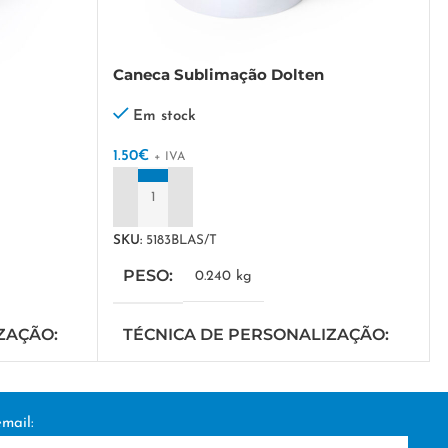
Caneca Sublimação Dolten
Em stock
1.50
€
+ IVA
ADICIONAR
SKU:
5183BLAS/T
PESO
0.240 kg
IZAÇÃO
TÉCNICA DE PERSONALIZAÇÃO
DTF/Serigrafia
mail: