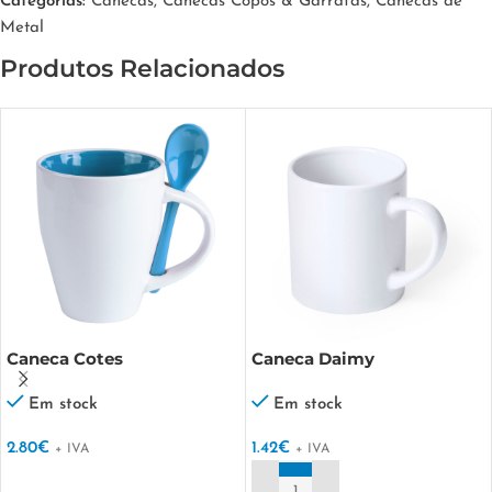
Categorias:
Canecas
,
Canecas Copos & Garrafas
,
Canecas de
Metal
Produtos Relacionados
Caneca Cotes
Caneca Daimy
Em stock
Em stock
2.80
€
1.42
€
+ IVA
+ IVA
VER OPÇÕES