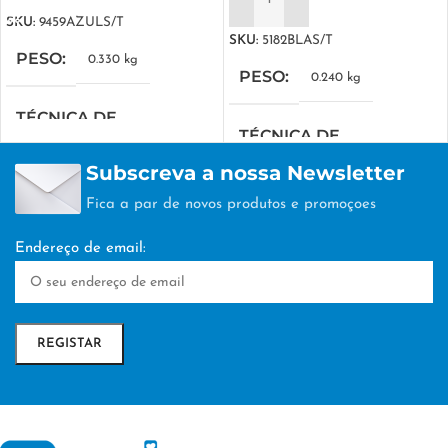
ADICIONAR
SKU:
9459AZULS/T
SKU:
5182BLAS/T
PESO
0.330 kg
PESO
0.240 kg
TÉCNICA DE
TÉCNICA DE
PERSONALIZAÇÃO
PERSONALIZAÇÃO
Subscreva a nossa Newsletter
DTF/Serigrafia
Fica a par de novos produtos e promoçoes
DTF/Serigrafia
Endereço de email: