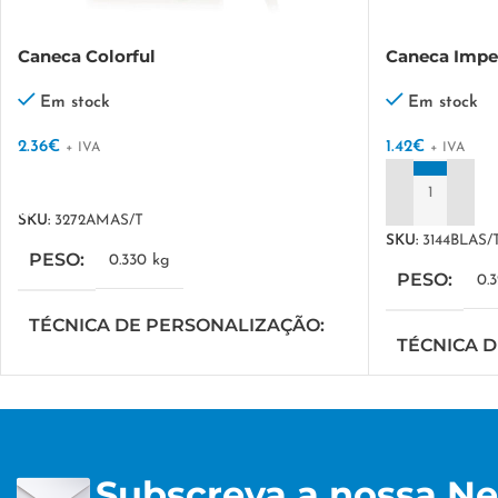
Caneca Colorful
Caneca Impe
Em stock
Em stock
2.36
€
1.42
€
+ IVA
+ IVA
VER OPÇÕES
ADICIONAR
SKU:
3272AMAS/T
SKU:
3144BLAS/
PESO
0.330 kg
PESO
0.
TÉCNICA DE PERSONALIZAÇÃO
TÉCNICA 
DTF/Serigrafia
DTF/Serigrafi
Subscreva a nossa Ne