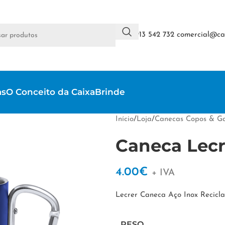
+351 913 542 732
comercial@cai
as
O Conceito da CaixaBrinde
Início
/
Loja
/
Canecas Copos & Ga
Caneca Lecr
4.00
€
+ IVA
Lecrer Caneca Aço Inox Recicl
PESO