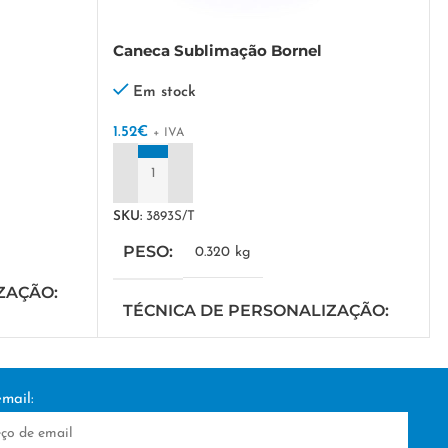
Caneca Sublimação Bornel
Em stock
1.52
€
+ IVA
ADICIONAR
SKU:
3893S/T
PESO
0.320 kg
IZAÇÃO
TÉCNICA DE PERSONALIZAÇÃO
DTF/Serigrafia
mail: