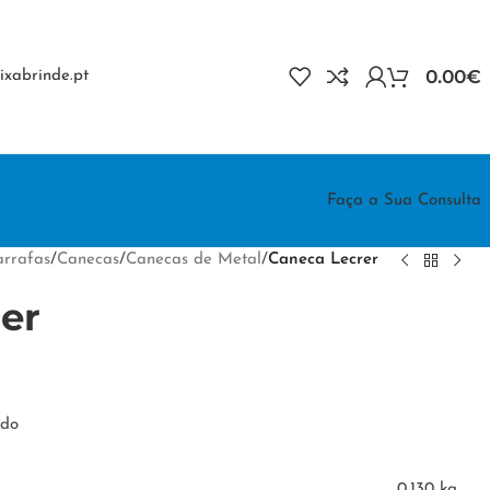
0.00
€
xabrinde.pt
Faça a Sua Consulta
rrafas
/
Canecas
/
Canecas de Metal
/
Caneca Lecrer
er
ado
0.130 kg