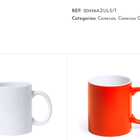
REF:
20456AZULS/T
Categorias:
Canecas
,
Canecas C