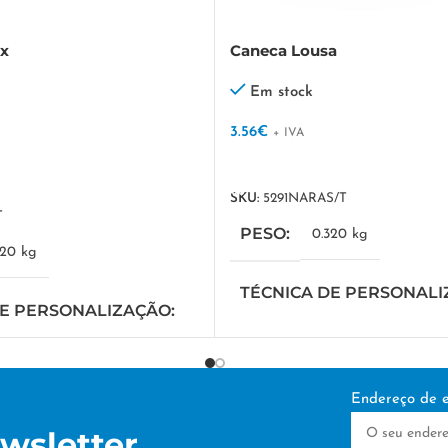
x
Caneca Lousa
Em stock
3.56
€
+ IVA
VER OPÇÕES
SKU:
5291NARAS/T
T
PESO
0.320 kg
320 kg
TÉCNICA DE PERSONAL
DE PERSONALIZAÇÃO
DTF/Serigrafia
a
Endereço de e
wsletter