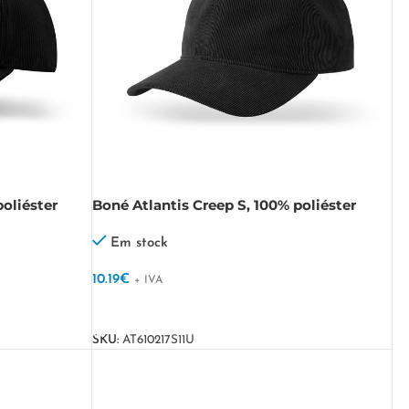
oliéster
Boné Atlantis Creep S, 100% poliéster
reciclado Creep S
Em stock
10.19
€
+ IVA
VER OPÇÕES
SKU:
AT610217S11U