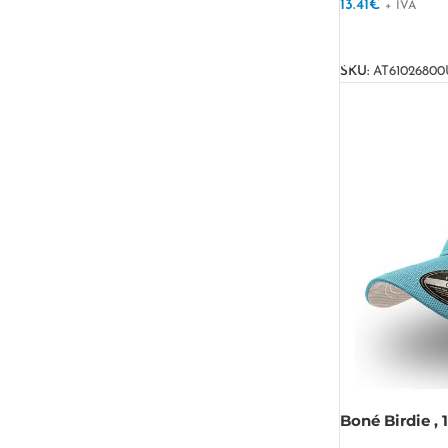
13.41
€
+ IVA
VER OPÇÕES
SKU:
AT61026800
Boné Birdie , 