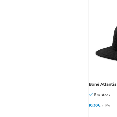
Boné Atlantis
reciclado Sev
Em stock
10.30
€
+ IVA
VER OPÇÕES