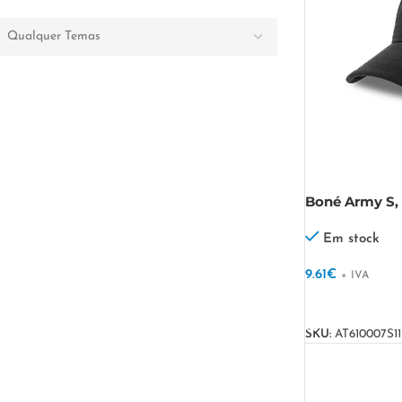
Qualquer Temas
Boné Army S,
Em stock
9.61
€
+ IVA
VER OPÇÕES
SKU:
AT610007S1