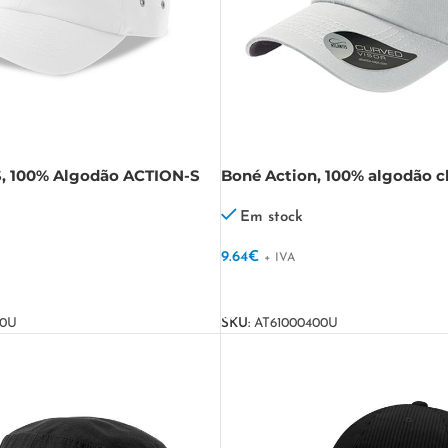
S, 100% Algodão ACTION-S
Boné Action, 100% algodão c
Em stock
9.64
€
+ IVA
VER OPÇÕES
00U
SKU:
AT61000400U