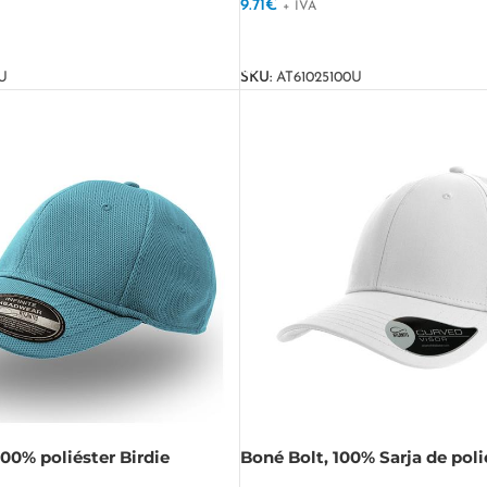
9.71
€
+ IVA
VER OPÇÕES
U
SKU:
AT61025100U
100% poliéster Birdie
Boné Bolt, 100% Sarja de poli