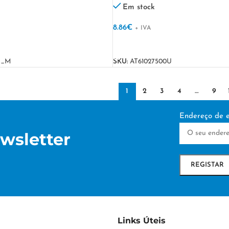
Em stock
8.86
€
+ IVA
VER OPÇÕES
S_M
SKU:
AT61027500U
1
2
3
4
…
9
Endereço de e
wsletter
Links Úteis