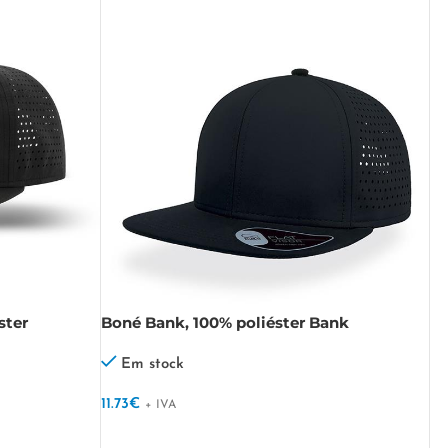
ster
Boné Bank, 100% poliéster Bank
Em stock
11.73
€
+ IVA
VER OPÇÕES