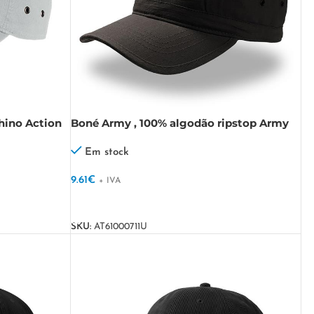
hino Action
Boné Army , 100% algodão ripstop Army
Em stock
9.61
€
+ IVA
VER OPÇÕES
SKU:
AT61000711U