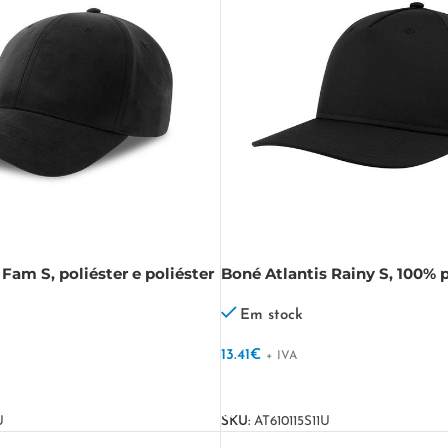
Fam S, poliéster e poliéster
Boné Atlantis Rainy S, 100% p
M-S
reciclado Rainy S
Em stock
13.41
€
+ IVA
VER OPÇÕES
U
SKU:
AT610115S11U