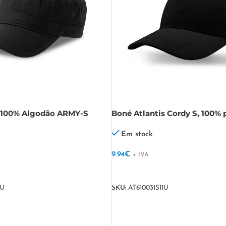
 100% Algodão ARMY-S
Boné Atlantis Cordy S, 100% p
reciclado Cordy S
Em stock
9.94
€
+ IVA
VER OPÇÕES
1U
SKU:
AT610031S11U