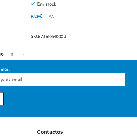
Em stock
9.29
€
+ IVA
VER OPÇÕES
SKU:
AT61034000U
10
11
→
mail:
Contactos