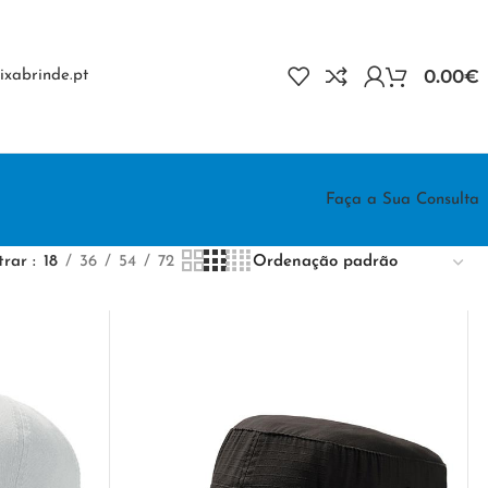
0.00
€
xabrinde.pt
Faça a Sua Consulta
trar
18
36
54
72