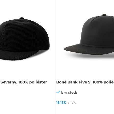
 Severny, 100% poliéster
Boné Bank Five S, 100% polié
erny
Reciclado Bank Five S
Em stock
15.13
€
+ IVA
VER OPÇÕES