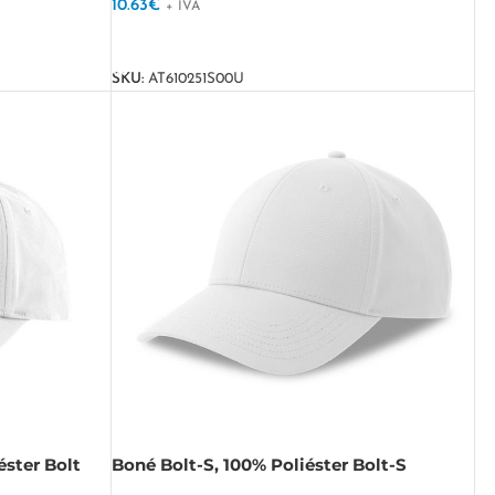
10.63
€
+ IVA
VER OPÇÕES
SKU:
AT610251S00U
éster Bolt
Boné Bolt-S, 100% Poliéster Bolt-S