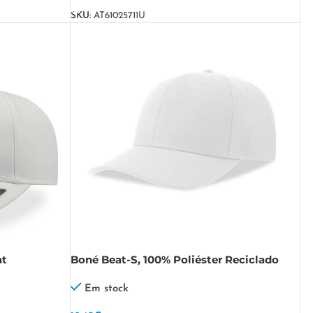
SKU:
AT61025711U
at
Boné Beat-S, 100% Poliéster Reciclado
Beat-S
Em stock