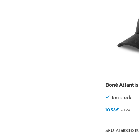
Boné Atlantis 
reciclado FA
Em stock
10.58
€
+ IVA
VER OPÇÕES
SKU:
AT610214S11