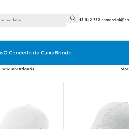
+351 913 542 732
comercial@cai
as
O Conceito da CaixaBrinde
 produto
/
Atlantis
Mos