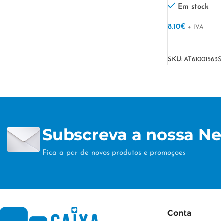
Em stock
8.10
€
+ IVA
VER OPÇÕES
SKU:
AT61001563
Subscreva a nossa Ne
Fica a par de novos produtos e promoçoes
Conta