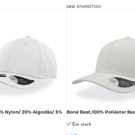
SKU:
AT610257S11U
5% Nylon/ 20% Algodão/ 5%
Boné Beat,100% Poliéster Be
e
Em stock