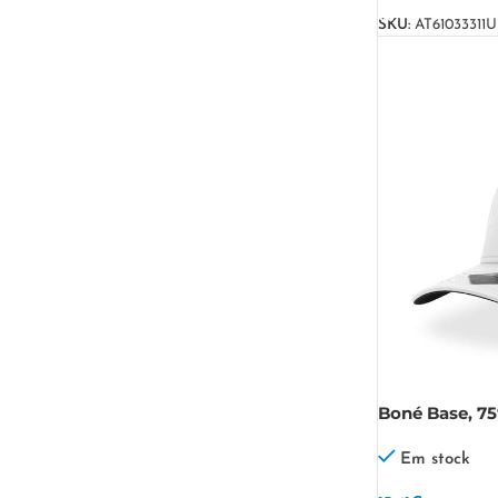
SKU:
AT61033311U
Boné Base, 7
Elastano Bas
Em stock