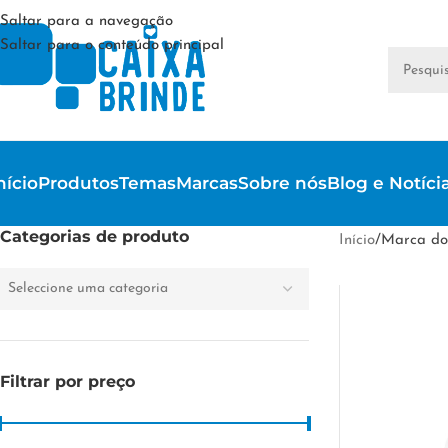
Saltar para a navegação
Saltar para o conteúdo principal
nício
Produtos
Temas
Marcas
Sobre nós
Blog e Notíci
Categorias de produto
Início
/
Marca do
Seleccione uma categoria
Filtrar por preço