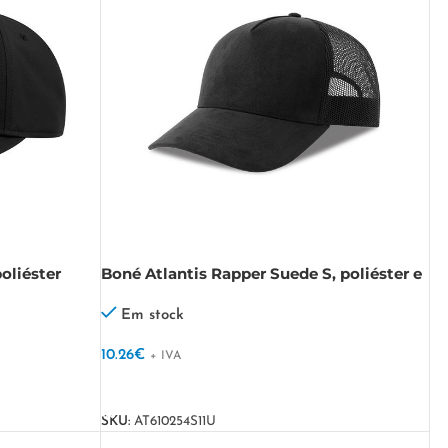
oliéster
Boné Atlantis Rapper Suede S, poliéster e
poliéster reciclado RAPPER SUEDE-S
Em stock
10.26
€
+ IVA
VER OPÇÕES
SKU:
AT610254S11U